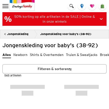
50% korting op alle artikelen in de SALE | Online &
in onze winkels
Jongenskleding
Jongenskleding voor baby's (38-92)
Jongenskleding voor baby's (38-92)
Alles
Newborn
Shirts & Overhemden
Truien & Sweatjacks
Broe
Filteren & sorteren
565 artikelen