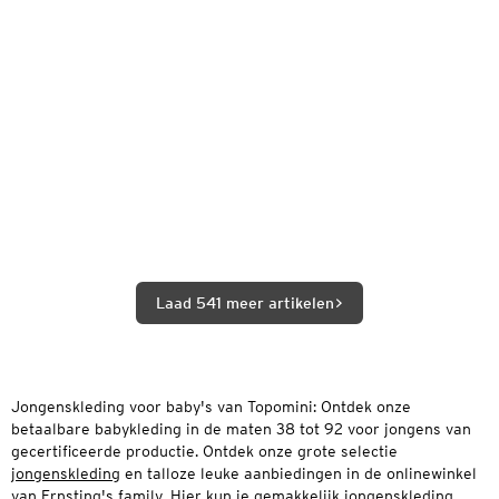
Laad 541 meer artikelen
Jongenskleding voor baby's van Topomini: Ontdek onze
betaalbare babykleding in de maten 38 tot 92 voor jongens van
gecertificeerde productie. Ontdek onze grote selectie
jongenskleding
en talloze leuke aanbiedingen in de onlinewinkel
van Ernsting's family. Hier kun je gemakkelijk jongenskleding