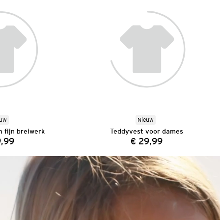
euw
Nieuw
 fijn breiwerk
Teddyvest voor dames
9,99
€ 29,99
Prijs:
Prijs: