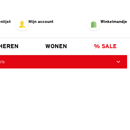
nlijst
Mijn account
Winkelmandje
HEREN
WONEN
% SALE
els