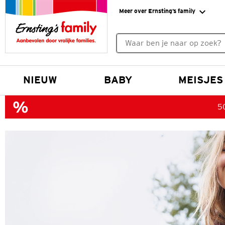
Meer over Ernsting’s family
Geen zoekresultaten gevonde
NIEUW
BABY
MEISJES
50