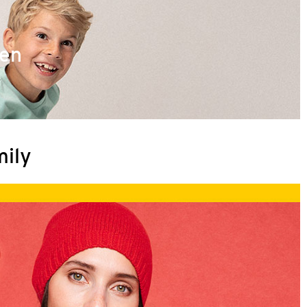
ren
mily