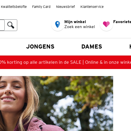
Kwaliteitsbelofte
Family Card
Nieuwsbrief
Klantenservice
Mijn winkel
Favoriete
Zoek een winkel
n
JONGENS
DAMES
% korting op alle artikelen in de SALE | Online & in onze wink