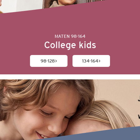
MATEN 98-164
College kids
98-128
134-164