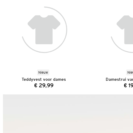
Nieuw
Ni
Teddyvest voor dames
Damestrui van
€ 29,99
€ 1
Prijs: