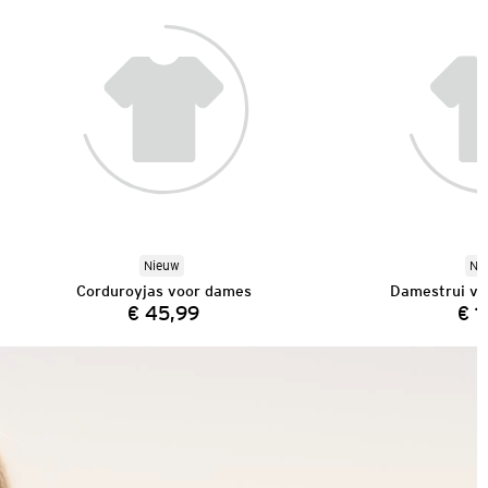
Nieuw
Ni
Corduroyjas voor dames
Damestrui van
€ 45,99
€ 1
Prijs: