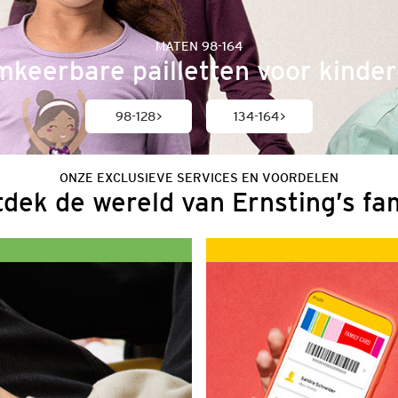
MATEN 98-164
keerbare pailletten voor kinde
98-128
134-164
ONZE EXCLUSIEVE SERVICES EN VOORDELEN
dek de wereld van Ernsting’s fa