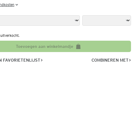
endkosten
l uitverkocht.
Toevoegen aan winkelmandje
 FAVORIETENLIJST
COMBINEREN MET