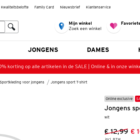
Kwaliteitsbelofte
Family Card
Nieuwsbrief
Klantenservice
Mijn winkel
Favoriete
Zoek een winkel
n
JONGENS
DAMES
% korting op alle artikelen in de SALE | Online & in onze wink
Sportkleding voor jongens
Jongens sport T-shirt
Online exclusive
S
Jongens spor
wit
€ 12,99
€ 
Vorige prijs
Nieuwe prij
incl. BTW 
