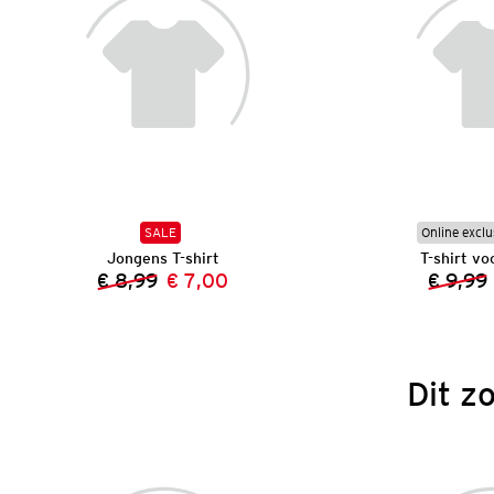
SALE
Online exclu
Jongens T-shirt
T-shirt vo
€ 8,99
€ 7,00
€ 9,99
Vorige prijs:
Nieuwe prijs:
Dit z