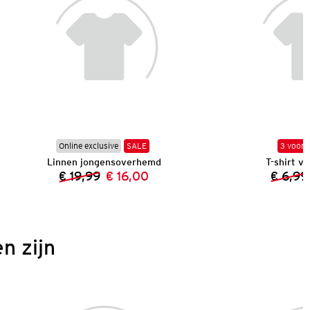
Online exclusive
SALE
3 voor 
Linnen jongensoverhemd
T-shirt v
€ 19,99
€ 16,00
€ 6,99
Vorige prijs:
Nieuwe prijs:
n zijn