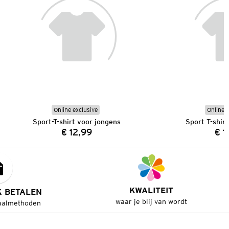
Online exclusive
Online e
Sport-T-shirt voor jongens
Sport T-shir
€ 12,99
€ 1
Prijs:
KWALITEIT
K BETALEN
waar je blij van wordt
aalmethoden