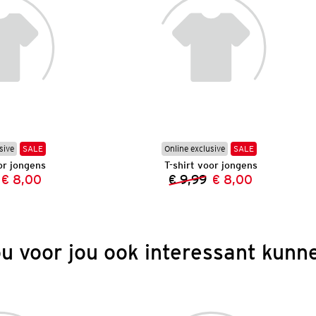
sive
SALE
Online exclusive
SALE
or jongens
T-shirt voor jongens
€ 8,00
€ 9,99
€ 8,00
Vorige prijs:
Nieuwe prijs:
Vorige prijs:
Nieuwe prijs:
ou voor jou ook interessant kunne