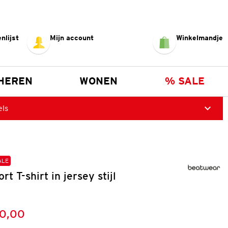
nlijst
Mijn account
Winkelmandje
HEREN
WONEN
% SALE
els
ALE
t T-shirt in jersey stijl
10,00
:
s: