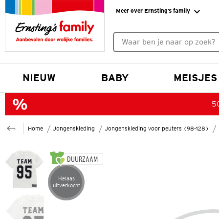
Meer over Ernsting’s family
Geen zoekresultaten gevonde
NIEUW
BABY
MEISJES
50
Home
Jongenskleding
Jongenskleding voor peuters (98-128)
DUURZAAM
Helaas
Artikel helaas uitverkocht
uitverkocht