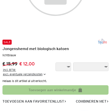
SALE
Jongenshemd met biologisch katoen
lichtblauw
€ 15,99
€ 12,00
Vorige prijs:
Nieuwe prijs:
incl. BTW 

excl. eventuele verzendkosten
Helaas is dit artikel al uitverkocht.
Toevoegen aan winkelmandje
TOEVOEGEN AAN FAVORIETENLIJST
COMBINEREN MET