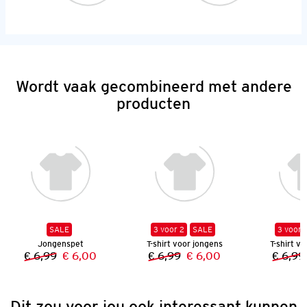
Wordt vaak gecombineerd met andere
producten
SALE
3 voor 2
SALE
3 voor 
Jongenspet
T-shirt voor jongens
T-shirt v
€ 6,99
€ 6,00
€ 6,99
€ 6,00
€ 6,99
Vorige prijs:
Nieuwe prijs:
Vorige prijs:
Nieuwe prijs:
Dit zou voor jou ook interessant kunnen