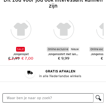
zijn
SALE
Online exclusive
Nieuw
Online exclu
Jongenspet
Jongensshirt met lange mouwen
€ 7,99
€ 7,00
€ 9,99
€ 
Vorige prijs:
Nieuwe prijs:
Prijs:
GRATIS AFHALEN
in alle Nederlandse winkels