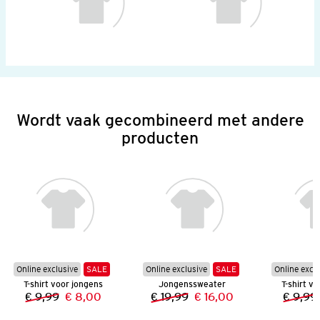
Wordt vaak gecombineerd met andere
producten
Online exclusive
SALE
Online exclusive
SALE
Online excl
T-shirt voor jongens
Jongenssweater
T-shirt v
€ 9,99
€ 8,00
€ 19,99
€ 16,00
€ 9,99
Vorige prijs:
Nieuwe prijs:
Vorige prijs:
Nieuwe prijs: