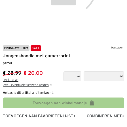
Online exclusive
SALE
Jongenshoodie met gamer-print
petrol
€ 25,99
€ 20,00
Vorige prijs:
Nieuwe prijs:
incl. BTW 

excl. eventuele verzendkosten
Helaas is dit artikel al uitverkocht.
Toevoegen aan winkelmandje
TOEVOEGEN AAN FAVORIETENLIJST
COMBINEREN MET