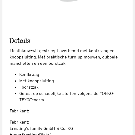
Details
Lichtblauw-wit gestreept overhemd met kentkraag en
knoopsluiting. Met praktische turn-up mouwen, dubbele
manchetten en een borstzak.
Kentkraag
Met knoopsluiting
1 borstzak
Getest op schadelijke stoffen volgens de “OEKO-
TEX®”-norm
Fabrikant:
Fabrikant:
Ernsting’s family GmbH & Co. KG
Hugo-Ernsting-Platz 1