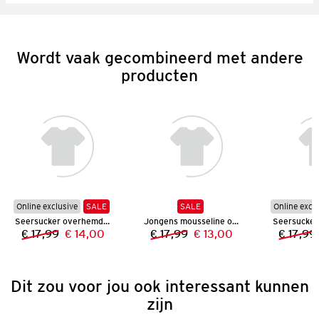
Wordt vaak gecombineerd met andere
producten
Online exclusive
SALE
SALE
Online excl
Seersucker overhemd voor jongens
Jongens mousseline overhemd
€ 17,99
€ 14,00
€ 17,99
€ 13,00
€ 17,99
Vorige prijs:
Nieuwe prijs:
Vorige prijs:
Nieuwe prijs:
Dit zou voor jou ook interessant kunnen
zijn