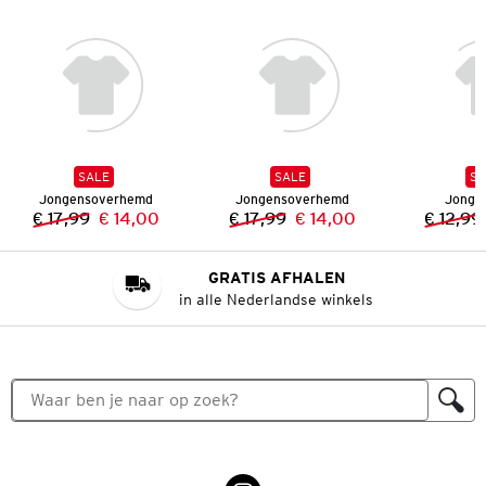
SALE
SALE
SA
Jongensoverhemd
Jongensoverhemd
Jonge
€ 17,99
€ 14,00
€ 17,99
€ 14,00
€ 12,99
Vorige prijs:
Nieuwe prijs:
Vorige prijs:
Nieuwe prijs:
GRATIS AFHALEN
in alle Nederlandse winkels