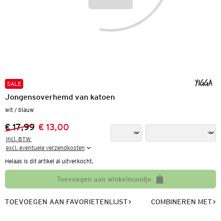
SALE
Jongensoverhemd van katoen
wit / blauw
€ 17,99
€ 13,00
Vorige prijs:
Nieuwe prijs:
incl. BTW 

excl. eventuele verzendkosten
Helaas is dit artikel al uitverkocht.
Toevoegen aan winkelmandje
TOEVOEGEN AAN FAVORIETENLIJST
COMBINEREN MET