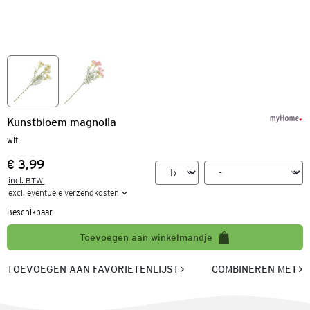
Kunstbloem magnolia
wit
€ 3,99
Prijs:
incl. BTW 

excl. eventuele verzendkosten
Beschikbaar
Toevoegen aan winkelmandje
TOEVOEGEN AAN FAVORIETENLIJST
COMBINEREN MET