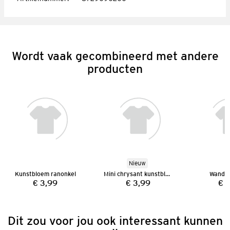
Wordt vaak gecombineerd met andere
producten
Nieuw
Kunstbloem ranonkel
Mini chrysant kunstbloem
Wandde
€ 3,99
€ 3,99
€ 
Prijs:
Prijs:
Dit zou voor jou ook interessant kunnen