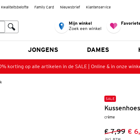
Kwaliteitsbelofte
Family Card
Nieuwsbrief
Klantenservice
Mijn winkel
Favoriete
Zoek een winkel
n
JONGENS
DAMES
% korting op alle artikelen in de SALE | Online & in onze wink
k
SALE
Kussenhoes
crème
€ 7,99
€ 6
Vorige prijs
Nieuwe prij
incl. BTW 
