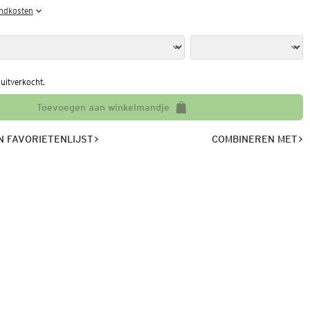
endkosten
l uitverkocht.
Toevoegen aan winkelmandje
 FAVORIETENLIJST
COMBINEREN MET