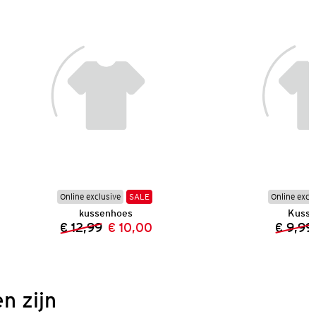
Online exclusive
SALE
Online excl
kussenhoes
Kusse
€ 12,99
€ 10,00
€ 9,99
Vorige prijs:
Nieuwe prijs:
n zijn