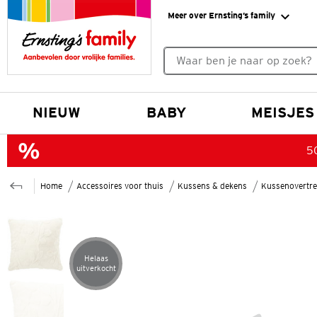
Meer over Ernsting’s family
Geen zoekresultaten gevonde
NIEUW
BABY
MEISJES
50
Home
Accessoires voor thuis
Kussens & dekens
Kussenovertre
Helaas
Artikel helaas uitverkocht
uitverkocht