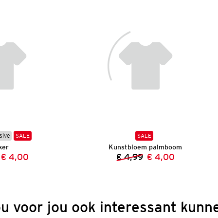
sive
SALE
SALE
ker
Kunstbloem palmboom
€ 4,00
€ 4,99
€ 4,00
Vorige prijs:
Nieuwe prijs:
Vorige prijs:
Nieuwe prijs:
ou voor jou ook interessant kunne