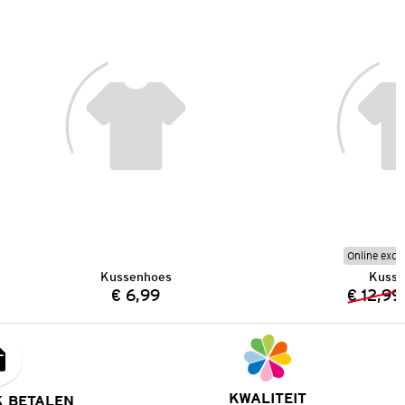
Online excl
Kussenhoes
Kusse
€ 6,99
€ 12,99
Prijs:
KWALITEIT
K BETALEN