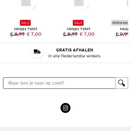
SALE
SALE
Online excl
Meisjes T-shirt
Meisjes T-shirt
Meisjes
€ 8,99
€ 7,00
€ 8,99
€ 7,00
€ 9,99
Vorige prijs:
Nieuwe prijs:
Vorige prijs:
Nieuwe prijs:
GRATIS AFHALEN
in alle Nederlandse winkels