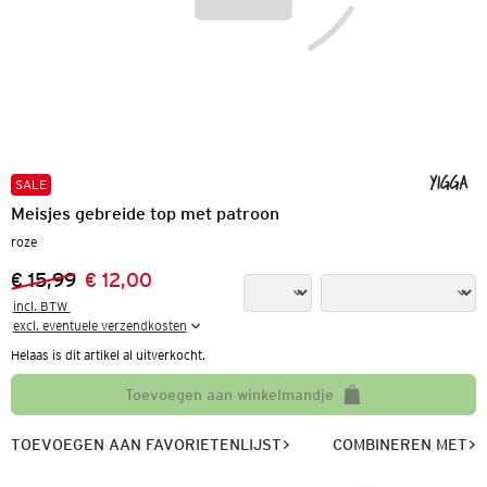
SALE
Meisjes gebreide top met patroon
roze
€ 15,99
€ 12,00
Vorige prijs:
Nieuwe prijs:
incl. BTW 

excl. eventuele verzendkosten
Helaas is dit artikel al uitverkocht.
Toevoegen aan winkelmandje
TOEVOEGEN AAN FAVORIETENLIJST
COMBINEREN MET