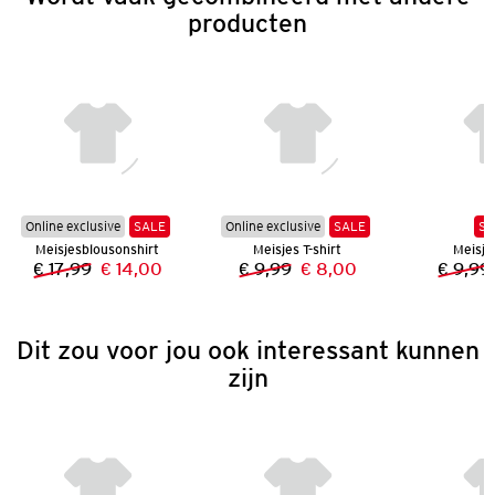
producten
Online exclusive
SALE
Online exclusive
SALE
SA
Meisjesblousonshirt
Meisjes T-shirt
Meisjes
€ 17,99
€ 14,00
€ 9,99
€ 8,00
€ 9,99
Vorige prijs:
Nieuwe prijs:
Vorige prijs:
Nieuwe prijs:
Dit zou voor jou ook interessant kunnen
zijn