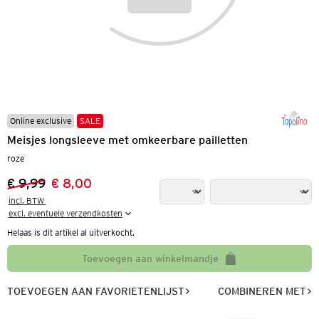
Online exclusive
SALE
Meisjes longsleeve met omkeerbare pailletten
roze
€ 9,99
€ 8,00
Vorige prijs:
Nieuwe prijs:
incl. BTW 

excl. eventuele verzendkosten
Helaas is dit artikel al uitverkocht.
Toevoegen aan winkelmandje
TOEVOEGEN AAN FAVORIETENLIJST
COMBINEREN MET