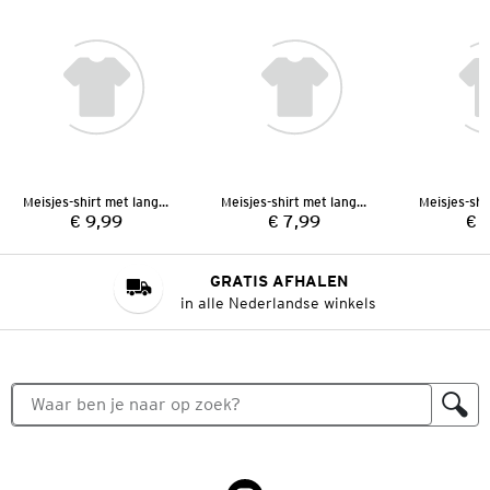
Meisjes-shirt met lange mouwen
Meisjes-shirt met lange mouwen
€ 9,99
€ 7,99
€ 
Prijs:
Prijs:
GRATIS AFHALEN
in alle Nederlandse winkels