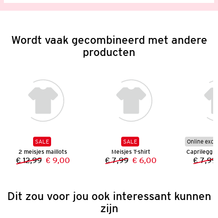
Wordt vaak gecombineerd met andere
producten
SALE
SALE
Online excl
2 meisjes maillots
Meisjes T-shirt
€ 12,99
€ 9,00
€ 7,99
€ 6,00
€ 7,99
Vorige prijs:
Nieuwe prijs:
Vorige prijs:
Nieuwe prijs:
Dit zou voor jou ook interessant kunnen
zijn