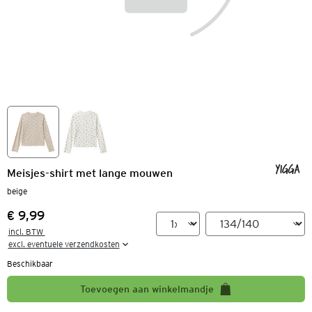
Meisjes-shirt met lange mouwen
beige
€ 9,99
Prijs:
incl. BTW 

excl. eventuele verzendkosten
Beschikbaar
Toevoegen aan winkelmandje