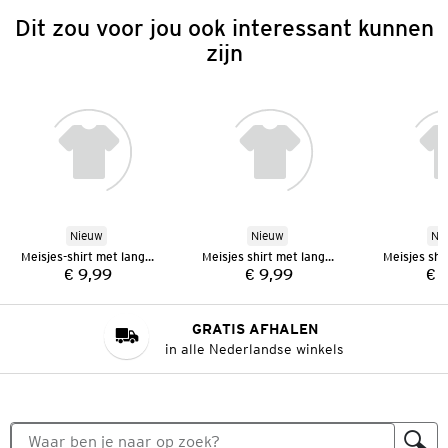
Dit zou voor jou ook interessant kunnen
zijn
Nieuw
Nieuw
Ni
Meisjes-shirt met lange mouwen
Meisjes shirt met lange mouwen
€ 9,99
€ 9,99
€ 
Prijs:
Prijs:
GRATIS AFHALEN
in alle Nederlandse winkels