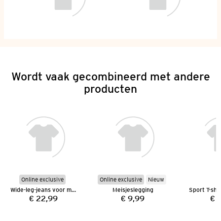
Wordt vaak gecombineerd met andere
producten
Online exclusive
Online exclusive
Nieuw
Wide-leg-jeans voor meisjes
Meisjeslegging
€ 22,99
€ 9,99
€ 
Prijs:
Prijs: