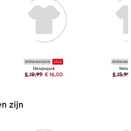
Online exclusive
SALE
Online excl
Meisjesjurk
Meisje
€ 19,99
€ 16,00
€ 15,99
Vorige prijs:
Nieuwe prijs:
n zijn