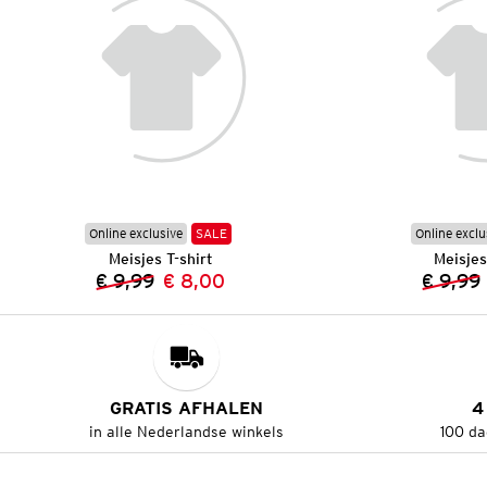
Online exclusive
SALE
Online exclu
Meisjes T-shirt
Meisjes
€ 9,99
€ 8,00
€ 9,99
Vorige prijs:
Nieuwe prijs:
GRATIS AFHALEN
4
in alle Nederlandse winkels
100 da