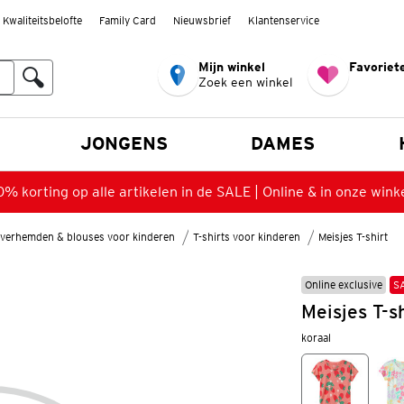
Kwaliteitsbelofte
Family Card
Nieuwsbrief
Klantenservice
Mijn winkel
Favoriete
Zoek een winkel
n
JONGENS
DAMES
% korting op alle artikelen in de SALE | Online & in onze wink
verhemden & blouses voor kinderen
T-shirts voor kinderen
Meisjes T-shirt
Online exclusive
S
Meisjes T-sh
koraal