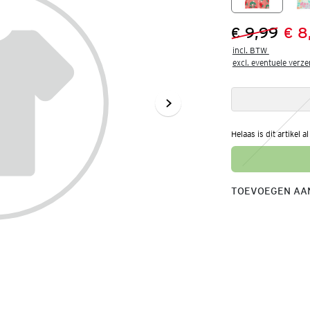
€ 9,99
€ 8
Vorige prijs
Nieuwe prij
incl. BTW 

excl. eventuele verz
Helaas is dit artikel a
TOEVOEGEN AAN