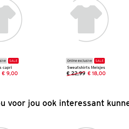
sive
SALE
Online exclusive
SALE
s capri
Sweatshirts Meisjes
€ 9,00
€ 22,99
€ 18,00
Vorige prijs:
Nieuwe prijs:
Vorige prijs:
Nieuwe prijs:
ou voor jou ook interessant kunne