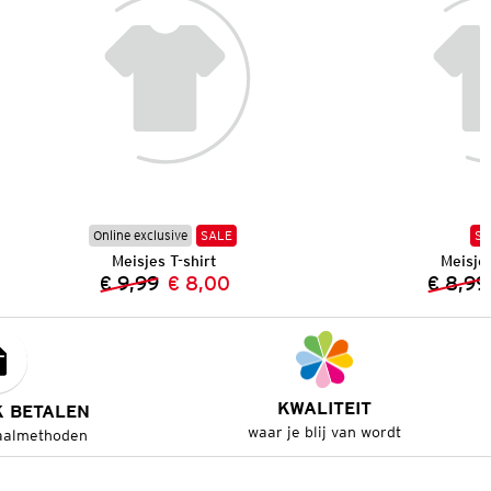
Online exclusive
SALE
SA
Meisjes T-shirt
Meisjes
€ 9,99
€ 8,00
€ 8,99
Vorige prijs:
Nieuwe prijs:
KWALITEIT
K BETALEN
waar je blij van wordt
aalmethoden