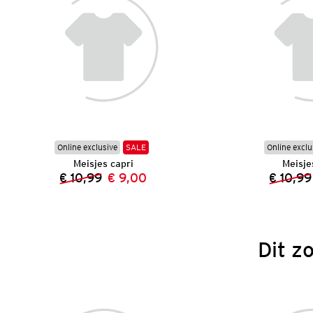
Online exclusive
SALE
Online exclu
Meisjes capri
Meisje
€ 10,99
€ 9,00
€ 10,99
Vorige prijs:
Nieuwe prijs:
Dit z