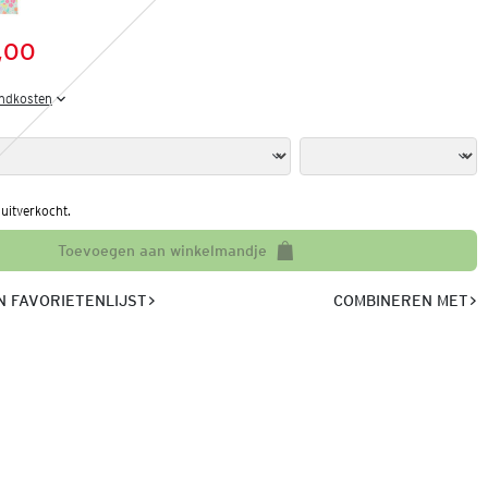
,00
:
s:
endkosten
l uitverkocht.
Toevoegen aan winkelmandje
 FAVORIETENLIJST
COMBINEREN MET