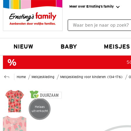
Meer over Ernsting’s family
Geen zoekresultaten gevonde
NIEUW
BABY
MEISJES
50
Home
Meisjeskleding
Meisjeskleding voor kinderen (134-176)
O
DUURZAAM
Helaas
Artikel helaas uitverkocht
uitverkocht