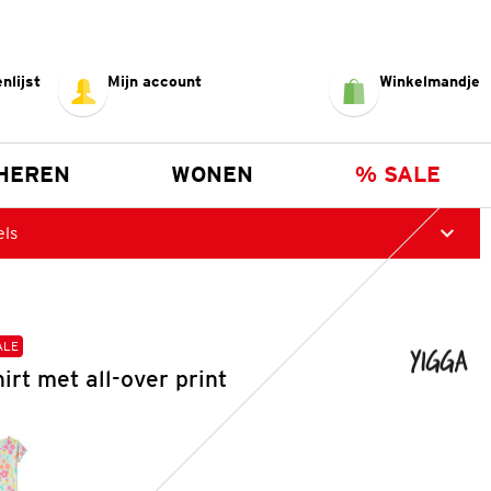
nlijst
Mijn account
Winkelmandje
HEREN
WONEN
% SALE
els
ALE
irt met all-over print