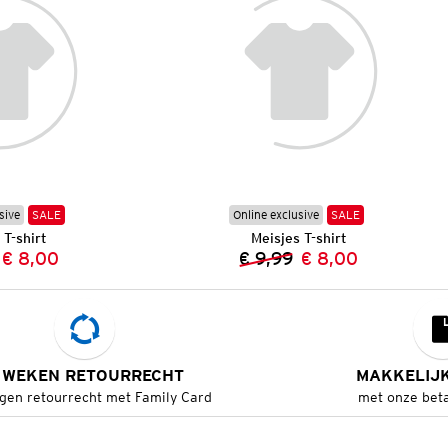
sive
SALE
Online exclusive
SALE
 T-shirt
Meisjes T-shirt
€ 8,00
€ 9,99
€ 8,00
Vorige prijs:
Nieuwe prijs:
Vorige prijs:
Nieuwe prijs:
 WEKEN RETOURRECHT
MAKKELIJ
gen retourrecht met Family Card
met onze bet