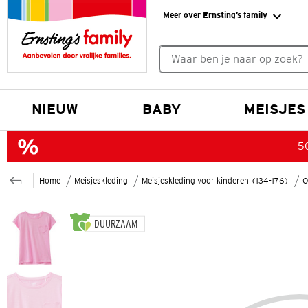
Meer over Ernsting’s family
Geen zoekresultaten gevonde
NIEUW
BABY
MEISJES
50
Home
Meisjeskleding
Meisjeskleding voor kinderen (134-176)
O
DUURZAAM