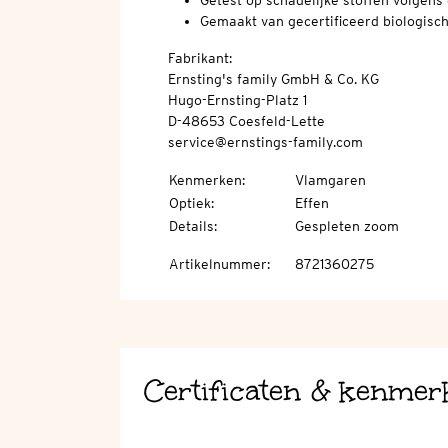
Getest op schadelijke stoffen volge
Gemaakt van gecertificeerd biologisc
Fabrikant:
Ernsting's family GmbH & Co. KG
Hugo-Ernsting-Platz 1
D-48653 Coesfeld-Lette
service@ernstings-family.com
Kenmerken
:
Vlamgaren
Optiek
:
Effen
Details
:
Gespleten zoom
Artikelnummer
:
8721360275
Certificaten & kenmer