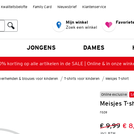
Kwaliteitsbelofte
Family Card
Nieuwsbrief
Klantenservice
Mijn winkel
Favoriete
Zoek een winkel
n
JONGENS
DAMES
% korting op alle artikelen in de SALE | Online & in onze wink
verhemden & blouses voor kinderen
T-shirts voor kinderen
Meisjes T-shirt
Online exclusive
S
Meisjes T-s
roze
€ 9,99
€ 8
Vorige prijs
Nieuwe prij
incl. BTW 
