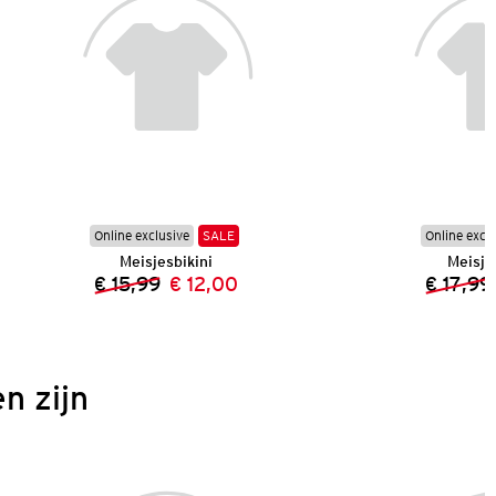
Online exclusive
SALE
Online excl
Meisjesbikini
Meisje
€ 15,99
€ 12,00
€ 17,99
Vorige prijs:
Nieuwe prijs:
n zijn