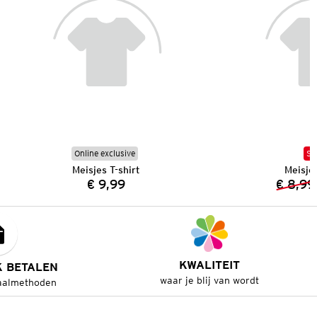
Online exclusive
SA
Meisjes T-shirt
Meisjes
€ 9,99
€ 8,99
Prijs:
KWALITEIT
K BETALEN
waar je blij van wordt
aalmethoden