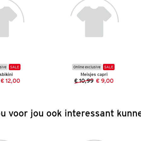
sive
SALE
Online exclusive
SALE
sbikini
Meisjes capri
€ 12,00
€ 10,99
€ 9,00
Vorige prijs:
Nieuwe prijs:
Vorige prijs:
Nieuwe prijs:
ou voor jou ook interessant kunne