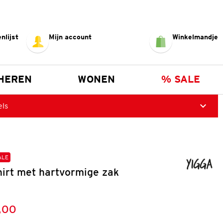
nlijst
Mijn account
Winkelmandje
HEREN
WONEN
% SALE
els
ALE
hirt met hartvormige zak
,00
:
s: