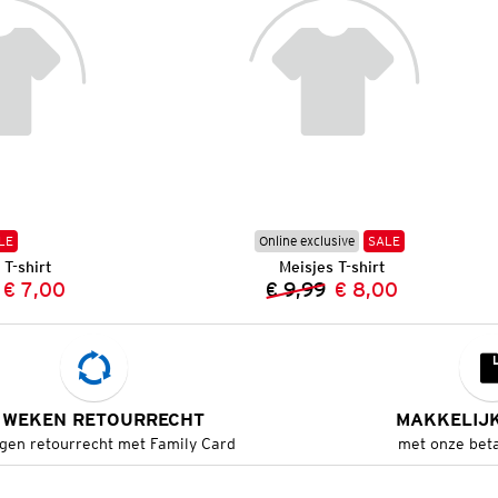
LE
Online exclusive
SALE
 T-shirt
Meisjes T-shirt
€ 7,00
€ 9,99
€ 8,00
Vorige prijs:
Nieuwe prijs:
Vorige prijs:
Nieuwe prijs:
 WEKEN RETOURRECHT
MAKKELIJ
gen retourrecht met Family Card
met onze bet