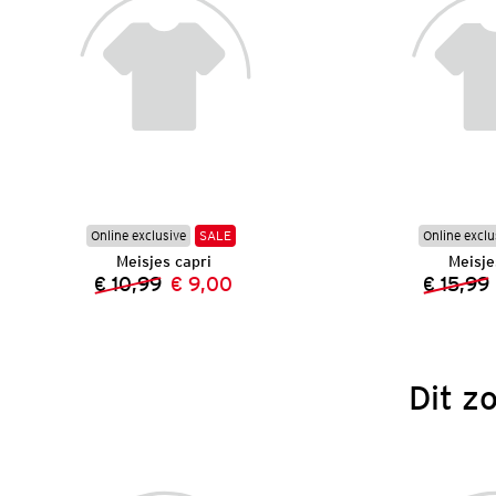
Online exclusive
SALE
Online exclu
Meisjes capri
Meisje
€ 10,99
€ 9,00
€ 15,99
Vorige prijs:
Nieuwe prijs:
Dit z