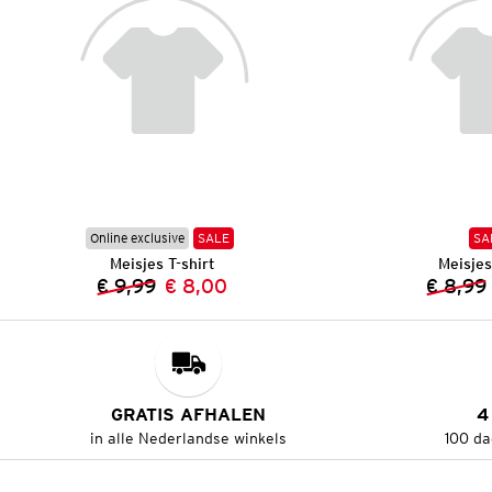
Online exclusive
SALE
SA
Meisjes T-shirt
Meisjes
€ 9,99
€ 8,00
€ 8,99
Vorige prijs:
Nieuwe prijs:
GRATIS AFHALEN
4
in alle Nederlandse winkels
100 da