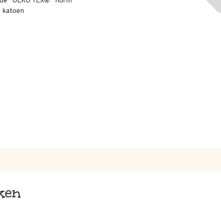
ns de "OEKO-TEX®"-norm
h katoen
ken