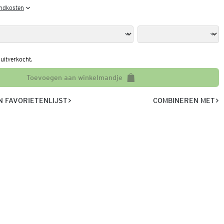
endkosten
l uitverkocht.
Toevoegen aan winkelmandje
 FAVORIETENLIJST
COMBINEREN MET