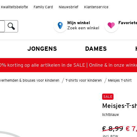
Kwaliteitsbelofte
Family Card
Nieuwsbrief
Klantenservice
Mijn winkel
Favoriete
Zoek een winkel
n
JONGENS
DAMES
% korting op alle artikelen in de SALE | Online & in onze wink
verhemden & blouses voor kinderen
T-shirts voor kinderen
Meisjes T-shirt
SALE
Meisjes-T-s
lichtblauw
€ 8,99
€ 7
Vorige prijs
Nieuwe prij
incl. BTW 
