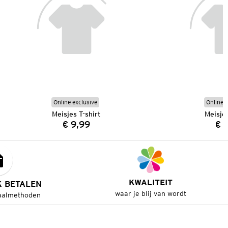
Online exclusive
Online e
Meisjes T-shirt
Meisjes
€ 9,99
€ 
Prijs:
KWALITEIT
K BETALEN
waar je blij van wordt
aalmethoden