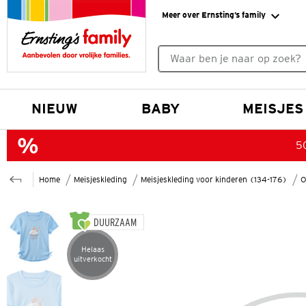
Meer over Ernsting’s family
Geen zoekresultaten gevonde
NIEUW
BABY
MEISJES
50
Home
Meisjeskleding
Meisjeskleding voor kinderen (134-176)
O
DUURZAAM
Helaas
Artikel helaas uitverkocht
uitverkocht