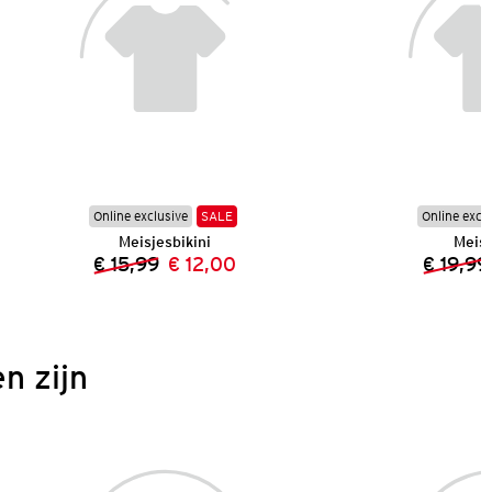
Online exclusive
SALE
Online excl
Meisjesbikini
Meisj
€ 15,99
€ 12,00
€ 19,99
Vorige prijs:
Nieuwe prijs:
n zijn