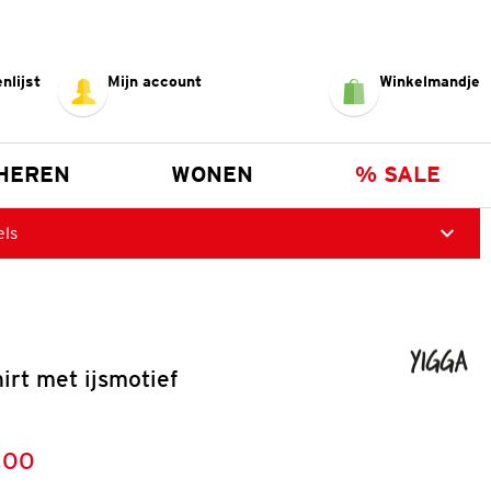
nlijst
Mijn account
Winkelmandje
HEREN
WONEN
% SALE
els
hirt met ijsmotief
,00
:
s: