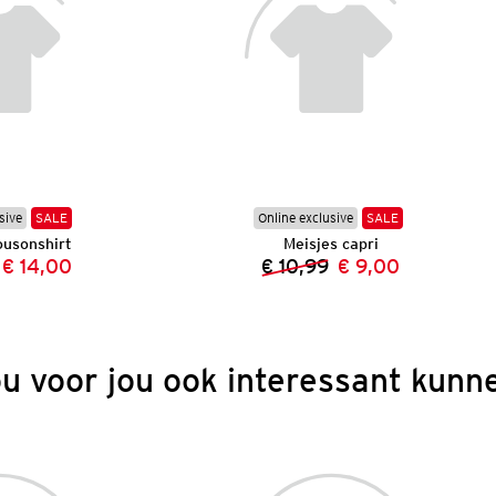
sive
SALE
Online exclusive
SALE
ousonshirt
Meisjes capri
€ 14,00
€ 10,99
€ 9,00
Vorige prijs:
Nieuwe prijs:
Vorige prijs:
Nieuwe prijs:
ou voor jou ook interessant kunne