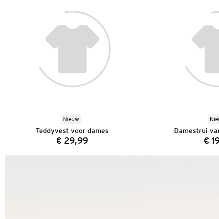
Nieuw
Ni
Teddyvest voor dames
Damestrui van
€ 29,99
€ 1
Prijs: