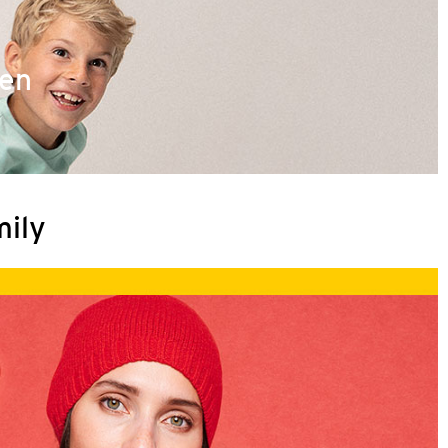
ren
mily