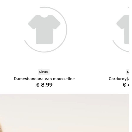
Nieuw
Ni
Damesbandana van mousseline
Corduroyja
€ 8,99
€ 4
Prijs: