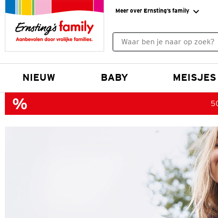
Meer over Ernsting’s family
Geen zoekresultaten gevonde
NIEUW
BABY
MEISJES
50