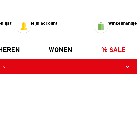
nlijst
Mijn account
Winkelmandje
HEREN
WONEN
% SALE
els