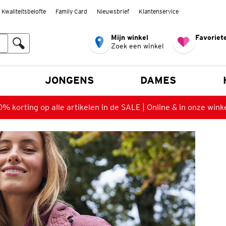
Kwaliteitsbelofte
Family Card
Nieuwsbrief
Klantenservice
Mijn winkel
Favoriete
Zoek een winkel
n
JONGENS
DAMES
% korting op alle artikelen in de SALE | Online & in onze wink