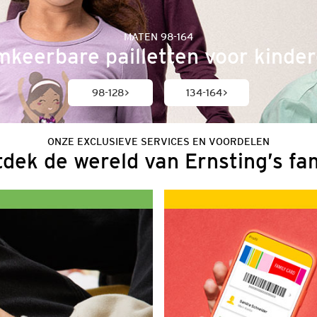
MATEN 98-164
keerbare pailletten voor kinde
98-128
134-164
ONZE EXCLUSIEVE SERVICES EN VOORDELEN
dek de wereld van Ernsting’s fa