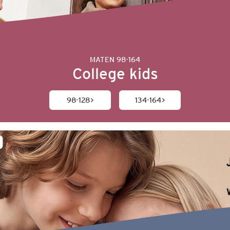
MATEN 98-164
College kids
98-128
134-164