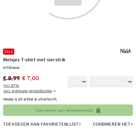
SALE
Meisjes T-shirt met sierstrik
lichtblauw
€ 8,99
€ 7,00
Vorige prijs:
Nieuwe prijs:
incl. BTW 

excl. eventuele verzendkosten
Helaas is dit artikel al uitverkocht.
Toevoegen aan winkelmandje
TOEVOEGEN AAN FAVORIETENLIJST
COMBINEREN MET