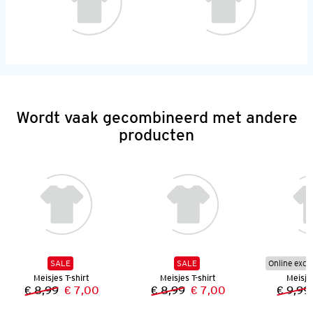
Wordt vaak gecombineerd met andere
producten
SALE
SALE
Online excl
Meisjes T-shirt
Meisjes T-shirt
Meisjes
€ 8,99
€ 7,00
€ 8,99
€ 7,00
€ 9,99
Vorige prijs:
Nieuwe prijs:
Vorige prijs:
Nieuwe prijs: