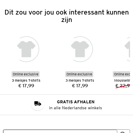
Dit zou voor jou ook interessant kunnen
zijn
Online exclusive
Online exclusive
Online excl
3 meisjes T-shirts
3 meisjes T-shirts
Mousseline
€ 17,99
€ 17,99
€ 22,99
Prijs:
Prijs:
GRATIS AFHALEN
in alle Nederlandse winkels