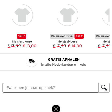
SALE
Online exclusive
SALE
Online excl
Meisjesblouse
Meisjesblouse
Meisje
€ 17,99
€ 13,00
€ 17,99
€ 14,00
€ 17,99
Vorige prijs:
Nieuwe prijs:
Vorige prijs:
Nieuwe prijs:
GRATIS AFHALEN
in alle Nederlandse winkels