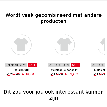
Wordt vaak gecombineerd met andere
producten
Online exclusive
SALE
Online exclusive
SALE
Online excl
Meisjesjurk
Meisjesblousonshirt
Meisjesbl
€ 22,99
€ 18,00
€ 17,99
€ 14,00
€ 17,99
Vorige prijs:
Nieuwe prijs:
Vorige prijs:
Nieuwe prijs:
Dit zou voor jou ook interessant kunnen
zijn