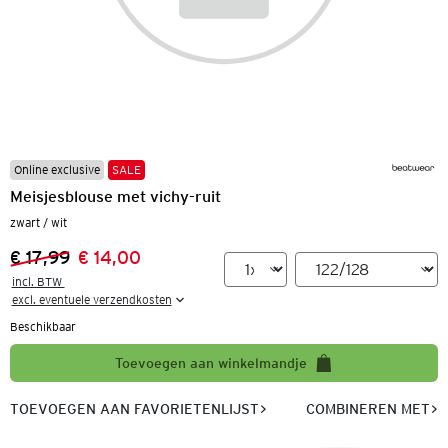
Online exclusive
SALE
Meisjesblouse met vichy-ruit
zwart / wit
€ 17,99
€ 14,00
Vorige prijs:
Nieuwe prijs:
incl. BTW 

excl. eventuele verzendkosten
Beschikbaar
Toevoegen aan winkelmandje
TOEVOEGEN AAN FAVORIETENLIJST
COMBINEREN MET