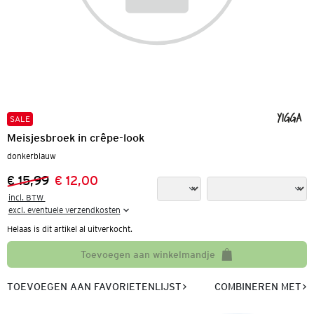
SALE
Meisjesbroek in crêpe-look
donkerblauw
€ 15,99
€ 12,00
Vorige prijs:
Nieuwe prijs:
incl. BTW 

excl. eventuele verzendkosten
Helaas is dit artikel al uitverkocht.
Toevoegen aan winkelmandje
TOEVOEGEN AAN FAVORIETENLIJST
COMBINEREN MET