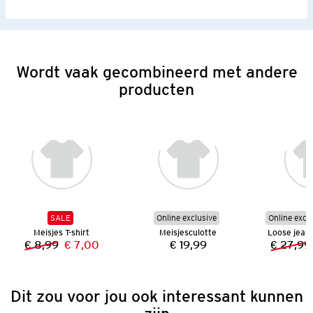
Wordt vaak gecombineerd met andere
producten
SALE
Online exclusive
Online excl
Meisjes T-shirt
Meisjesculotte
€ 8,99
€ 7,00
€ 19,99
€ 27,99
Vorige prijs:
Nieuwe prijs:
Prijs:
Dit zou voor jou ook interessant kunnen