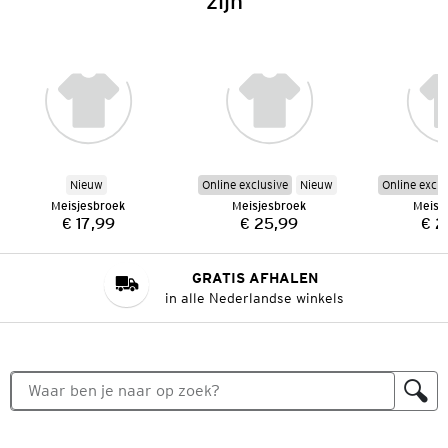
zijn
Nieuw
Online exclusive
Nieuw
Online exclu
Meisjesbroek
Meisjesbroek
Meisj
€ 17,99
€ 25,99
€ 2
Prijs:
Prijs:
GRATIS AFHALEN
in alle Nederlandse winkels