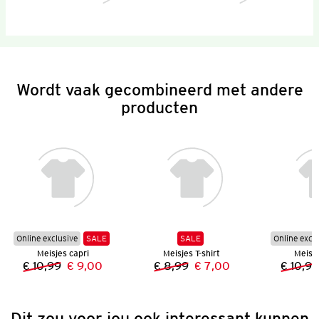
Wordt vaak gecombineerd met andere
producten
Online exclusive
SALE
SALE
Online excl
Meisjes capri
Meisjes T-shirt
Meisje
€ 10,99
€ 9,00
€ 8,99
€ 7,00
€ 10,99
Vorige prijs:
Nieuwe prijs:
Vorige prijs:
Nieuwe prijs:
Dit zou voor jou ook interessant kunnen