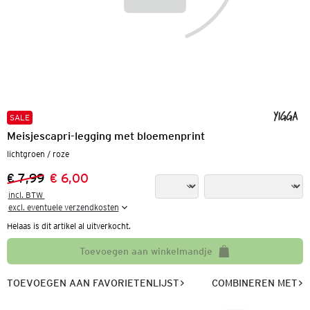
SALE
Meisjescapri-legging met bloemenprint
lichtgroen / roze
€ 7,99
€ 6,00
Vorige prijs:
Nieuwe prijs:
incl. BTW 

excl. eventuele verzendkosten
Helaas is dit artikel al uitverkocht.
Toevoegen aan winkelmandje
TOEVOEGEN AAN FAVORIETENLIJST
COMBINEREN MET