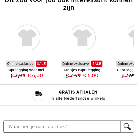
zijn
Online exclusive
SALE
Online exclusive
SALE
Online excl
Caprilegging voor meisjes
Meisjes capri-legging
€ 7,99
€ 6,00
€ 7,99
€ 6,00
€ 7,99
Vorige prijs:
Nieuwe prijs:
Vorige prijs:
Nieuwe prijs:
GRATIS AFHALEN
in alle Nederlandse winkels