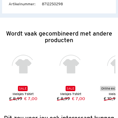
Artikelnummer
:
8712250298
Wordt vaak gecombineerd met andere
producten
SALE
SALE
Online excl
Meisjes T-shirt
Meisjes T-shirt
Meisje
€ 8,99
€ 7,00
€ 8,99
€ 7,00
€ 10,99
Vorige prijs:
Nieuwe prijs:
Vorige prijs:
Nieuwe prijs:
Dit zou voor jou ook interessant kunnen