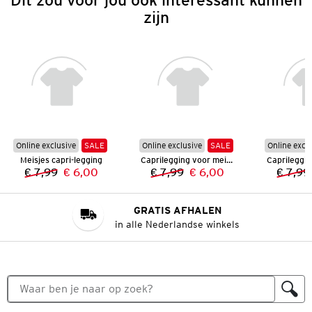
zijn
Online exclusive
SALE
Online exclusive
SALE
Online excl
Meisjes capri-legging
Caprilegging voor meisjes
€ 7,99
€ 6,00
€ 7,99
€ 6,00
€ 7,99
Vorige prijs:
Nieuwe prijs:
Vorige prijs:
Nieuwe prijs:
GRATIS AFHALEN
in alle Nederlandse winkels