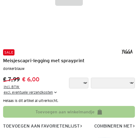
SALE
Meisjescapri-legging met sprayprint
donkerblauw
€ 7,99
€ 6,00
Vorige prijs:
Nieuwe prijs:
incl. BTW 

excl. eventuele verzendkosten
Helaas is dit artikel al uitverkocht.
Toevoegen aan winkelmandje
TOEVOEGEN AAN FAVORIETENLIJST
COMBINEREN MET