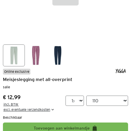
Online exclusive
Meisjeslegging met all-overprint
salie
€ 12,99
Prijs:
incl. BTW 

excl. eventuele verzendkosten
Beschikbaar
Toevoegen aan winkelmandje