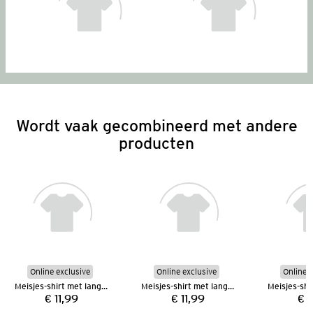
Wordt vaak gecombineerd met andere
producten
Online exclusive
Online exclusive
Online e
Meisjes-shirt met lange mouwen
Meisjes-shirt met lange mouwen
€ 11,99
€ 11,99
€ 1
Prijs:
Prijs: