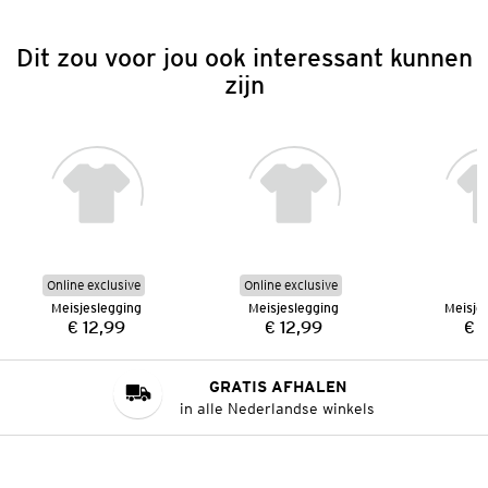
Dit zou voor jou ook interessant kunnen
zijn
Online exclusive
Online exclusive
Meisjeslegging
Meisjeslegging
Meisje
€ 12,99
€ 12,99
€ 
Prijs:
Prijs:
GRATIS AFHALEN
in alle Nederlandse winkels