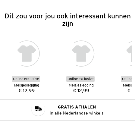
Dit zou voor jou ook interessant kunnen
zijn
Online exclusive
Online exclusive
Online e
Meisjeslegging
Meisjeslegging
Meisje
€ 12,99
€ 12,99
€ 1
Prijs:
Prijs:
GRATIS AFHALEN
in alle Nederlandse winkels