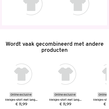
Wordt vaak gecombineerd met andere
producten
Online exclusive
Online exclusive
Online e
Meisjes-shirt met lange mouwen
Meisjes-shirt met lange mouwen
€ 11,99
€ 11,99
€ 1
Prijs:
Prijs: