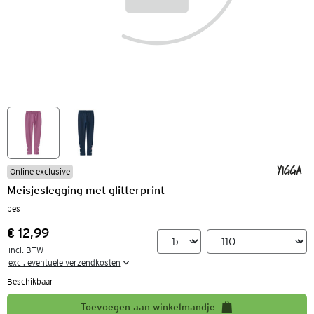
Online exclusive
Meisjeslegging met glitterprint
bes
€ 12,99
Prijs:
incl. BTW 

excl. eventuele verzendkosten
Beschikbaar
Toevoegen aan winkelmandje