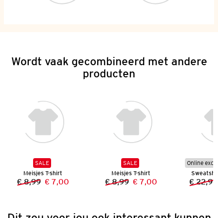
Wordt vaak gecombineerd met andere
producten
SALE
SALE
Online excl
Meisjes T-shirt
Meisjes T-shirt
Sweatshir
€ 8,99
€ 7,00
€ 8,99
€ 7,00
€ 22,99
Vorige prijs:
Nieuwe prijs:
Vorige prijs:
Nieuwe prijs:
Dit zou voor jou ook interessant kunnen