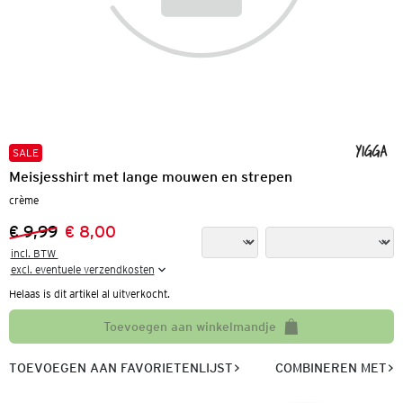
SALE
Meisjesshirt met lange mouwen en strepen
crème
€ 9,99
€ 8,00
Vorige prijs:
Nieuwe prijs:
incl. BTW 

excl. eventuele verzendkosten
Helaas is dit artikel al uitverkocht.
Toevoegen aan winkelmandje
TOEVOEGEN AAN FAVORIETENLIJST
COMBINEREN MET