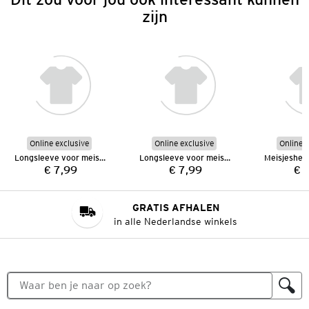
zijn
Online exclusive
Online exclusive
Online e
Longsleeve voor meisjes
Longsleeve voor meisjes
€ 7,99
€ 7,99
€ 
Prijs:
Prijs:
GRATIS AFHALEN
in alle Nederlandse winkels