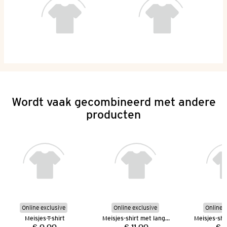
Wordt vaak gecombineerd met andere
producten
Online exclusive
Online exclusive
Online e
Meisjes-T-shirt
Meisjes-shirt met lange mouwen