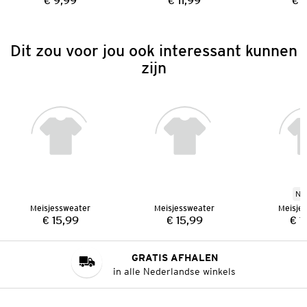
€ 9,99
€ 11,99
€ 1
Prijs:
Prijs:
Dit zou voor jou ook interessant kunnen
zijn
Ni
Meisjessweater
Meisjessweater
Meisje
€ 15,99
€ 15,99
€ 1
Prijs:
Prijs:
GRATIS AFHALEN
in alle Nederlandse winkels