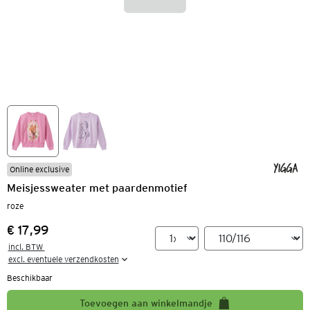
Online exclusive
Meisjessweater met paardenmotief
roze
€ 17,99
Prijs:
incl. BTW 

excl. eventuele verzendkosten
Beschikbaar
Toevoegen aan winkelmandje