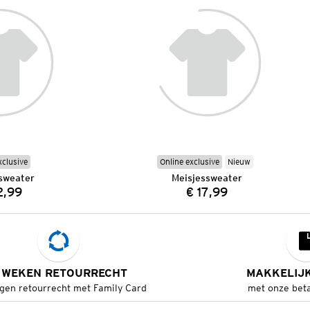
xclusive
Online exclusive
Nieuw
sweater
Meisjessweater
2,99
€ 17,99
Prijs:
Prijs:
 WEKEN RETOURRECHT
MAKKELIJ
gen retourrecht met Family Card
met onze bet