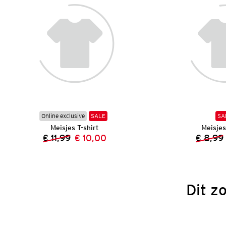
Online exclusive
SALE
SA
Meisjes T-shirt
Meisjes
€ 11,99
€ 10,00
€ 8,99
Vorige prijs:
Nieuwe prijs:
Dit z