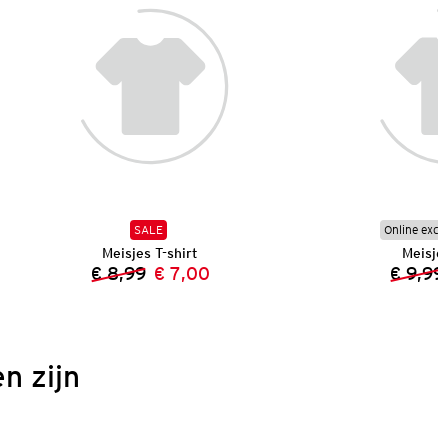
SALE
Online excl
Meisjes T-shirt
Meisjes
€ 8,99
€ 7,00
€ 9,99
Vorige prijs:
Nieuwe prijs:
n zijn