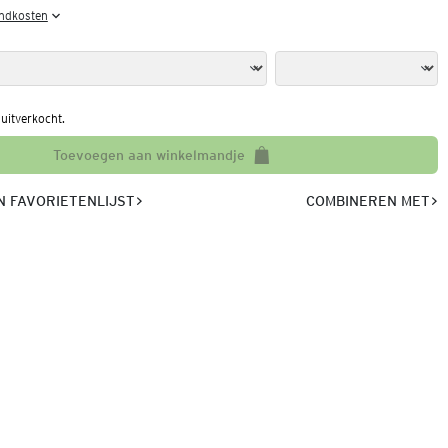
endkosten
l uitverkocht.
Toevoegen aan winkelmandje
 FAVORIETENLIJST
COMBINEREN MET