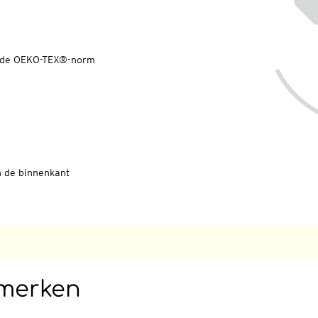
ns de OEKO-TEX®-norm
n de binnenkant
nmerken