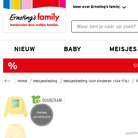
Meer over Ernsting’s family
Geen zoekresultaten gevonde
NIEUW
BABY
MEISJES
50
Home
Meisjeskleding
Meisjeskleding voor kinderen (134-176)
T
DUURZAAM
Helaas
Artikel helaas uitverkocht
uitverkocht