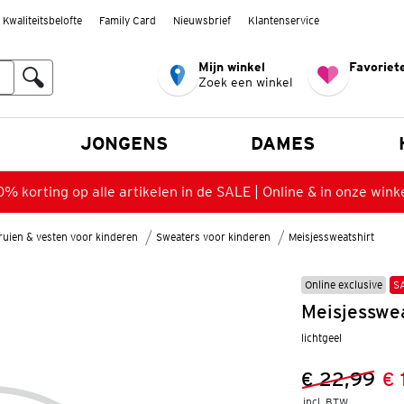
Kwaliteitsbelofte
Family Card
Nieuwsbrief
Klantenservice
Mijn winkel
Favoriete
Zoek een winkel
n
JONGENS
DAMES
% korting op alle artikelen in de SALE | Online & in onze wink
ruien & vesten voor kinderen
Sweaters voor kinderen
Meisjessweatshirt
Online exclusive
S
Meisjesswea
lichtgeel
€ 22,99
€ 
Vorige prijs
Nieuwe prij
incl. BTW 
