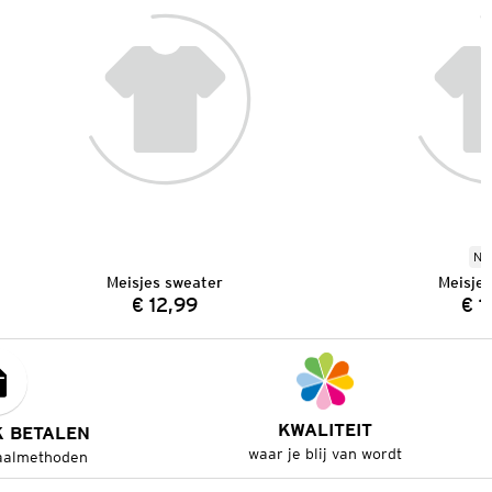
Ni
Meisjes sweater
Meisje
€ 12,99
€ 1
Prijs:
KWALITEIT
K BETALEN
waar je blij van wordt
aalmethoden