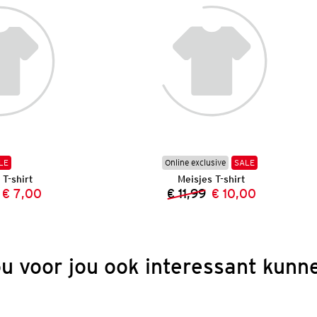
LE
Online exclusive
SALE
 T-shirt
Meisjes T-shirt
€ 7,00
€ 11,99
€ 10,00
Vorige prijs:
Nieuwe prijs:
Vorige prijs:
Nieuwe prijs:
ou voor jou ook interessant kunne