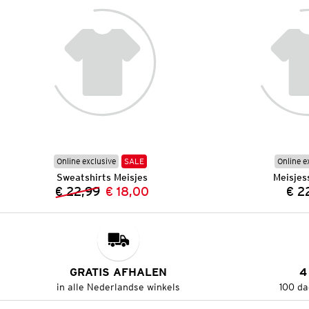
Online exclusive
SALE
Online e
Sweatshirts Meisjes
Meisjes
€ 22,99
€ 18,00
€ 2
Vorige prijs:
Nieuwe prijs:
GRATIS AFHALEN
4
in alle Nederlandse winkels
100 da