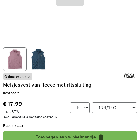
Online exclusive
Meisjesvest van fleece met ritssluiting
lichtpaars
€ 17,99
Prijs:
incl. BTW 

excl. eventuele verzendkosten
Beschikbaar
Toevoegen aan winkelmandje