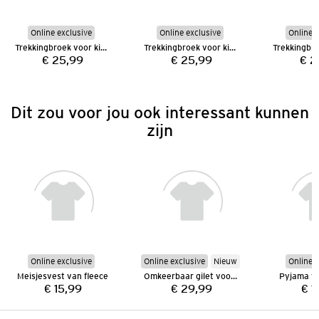
Online exclusive
Online exclusive
Online e
Trekkingbroek voor kinderen
Trekkingbroek voor kinderen
€ 25,99
€ 25,99
€ 2
Prijs:
Prijs:
Dit zou voor jou ook interessant kunnen
zijn
Online exclusive
Online exclusive
Nieuw
Online e
Meisjesvest van fleece
Omkeerbaar gilet voor meisjes
Pyjama vo
€ 15,99
€ 29,99
€ 1
Prijs:
Prijs: