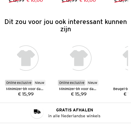
€ 12,99
€ 10,00
€ 12,99
€ 10,00
€ 12,99
Vorige prijs:
Nieuwe prijs:
Vorige prijs:
Nieuwe prijs:
Dit zou voor jou ook interessant kunnen
zijn
Online exclusive
Nieuw
Online exclusive
Nieuw
Minimizer-bh voor dames
Minimizer-bh voor dames
Beugel-bh
€ 15,99
€ 15,99
€ 1
Prijs:
Prijs:
GRATIS AFHALEN
in alle Nederlandse winkels