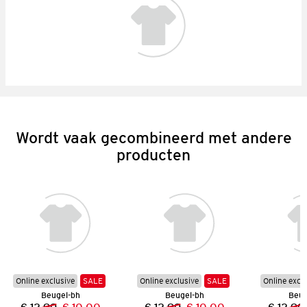
Wordt vaak gecombineerd met andere
producten
Online exclusive
SALE
Online exclusive
SALE
Online excl
Beugel-bh
Beugel-bh
Beug