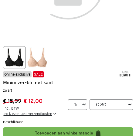
Online exclusive
SALE
Minimizer-bh met kant
zwart
€ 15,99
€ 12,00
Vorige prijs:
Nieuwe prijs:
incl. BTW 

excl. eventuele verzendkosten
Beschikbaar
Toevoegen aan winkelmandje