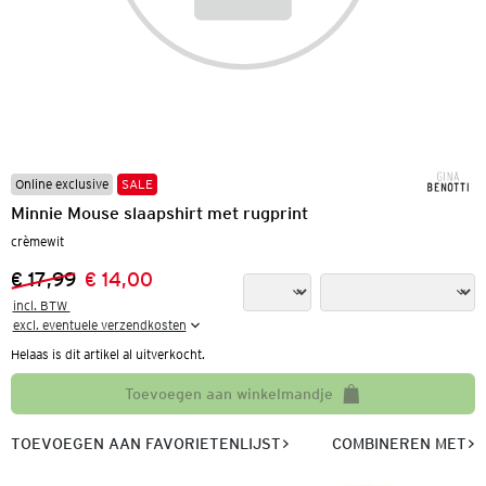
Online exclusive
SALE
Minnie Mouse slaapshirt met rugprint
crèmewit
€ 17,99
€ 14,00
Vorige prijs:
Nieuwe prijs:
incl. BTW 

excl. eventuele verzendkosten
Helaas is dit artikel al uitverkocht.
Toevoegen aan winkelmandje
TOEVOEGEN AAN FAVORIETENLIJST
COMBINEREN MET