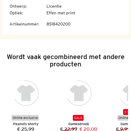
Ontwerp
:
Licentie
Optiek
:
Effen met print
Artikelnummer
:
8518420200
Wordt vaak gecombineerd met andere
producten
3 vo
Online exclusive
SALE
Online e
Peanuts shorty
Damesbroek
Dames 
€ 25,99
€ 22,99
€ 20,00
€ 9,99