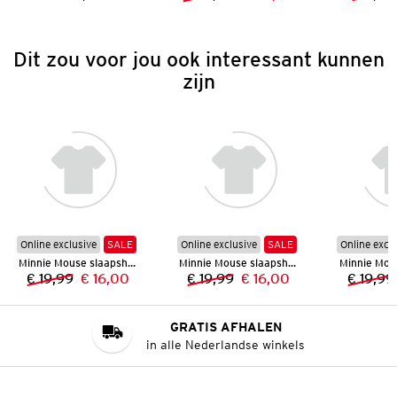
Prijs:
Vorige prijs:
Nieuwe prijs:
Dit zou voor jou ook interessant kunnen
zijn
Online exclusive
SALE
Online exclusive
SALE
Online excl
Minnie Mouse slaapshirt
Minnie Mouse slaapshirt
€ 19,99
€ 16,00
€ 19,99
€ 16,00
€ 19,99
Vorige prijs:
Nieuwe prijs:
Vorige prijs:
Nieuwe prijs:
GRATIS AFHALEN
in alle Nederlandse winkels