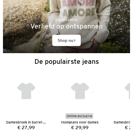
DAMESMODE
Verliefd op ontspannen
Shop nu
De populairste jeans
Online exclusive
Damesbroek in barrel-model
Momjeans voor dames
€ 27,99
€ 29,99
€ 2
Prijs:
Prijs: