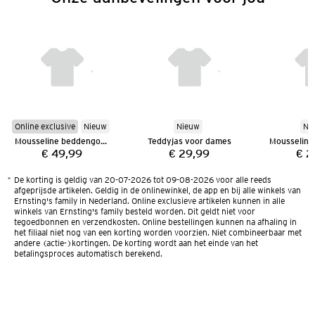
Online exclusive
Nieuw
Nieuw
Ni
Mousseline beddengoed 135 x 200 cm
Teddyjas voor dames
€ 49,99
€ 29,99
€ 2
Prijs:
Prijs:
*
De korting is geldig van 20-07-2026 tot 09-08-2026 voor alle reeds
afgeprijsde artikelen. Geldig in de onlinewinkel, de app en bij alle winkels van
Ernsting's family in Nederland. Online exclusieve artikelen kunnen in alle
winkels van Ernsting's family besteld worden. Dit geldt niet voor
tegoedbonnen en verzendkosten. Online bestellingen kunnen na afhaling in
het filiaal niet nog van een korting worden voorzien. Niet combineerbaar met
andere (actie-)kortingen. De korting wordt aan het einde van het
betalingsproces automatisch berekend.