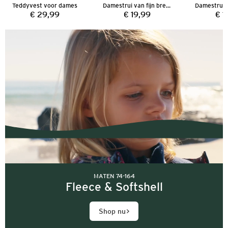
Teddyvest voor dames
Damestrui van fijn breiwerk
€ 29,99
€ 19,99
€ 1
Prijs:
Prijs:
MATEN 74-164
Fleece & Softshell
Shop nu