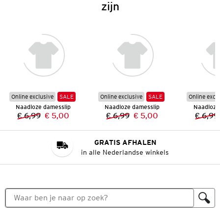
zijn
Online exclusive
SALE
Online exclusive
SALE
Online excl
Naadloze damesslip
Naadloze damesslip
Naadloze
€ 6,99
€ 5,00
€ 6,99
€ 5,00
€ 6,99
Vorige prijs:
Nieuwe prijs:
Vorige prijs:
Nieuwe prijs:
GRATIS AFHALEN
in alle Nederlandse winkels