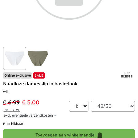
Online exclusive
SALE
Naadloze damesslip in basic-look
wit
€ 6,99
€ 5,00
Vorige prijs:
Nieuwe prijs:
incl. BTW 

excl. eventuele verzendkosten
Beschikbaar
Toevoegen aan winkelmandje