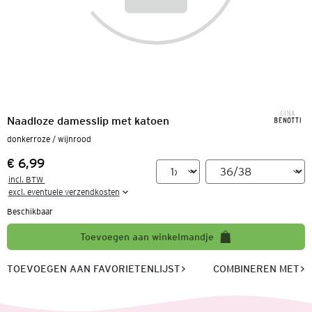
Naadloze damesslip met katoen
donkerroze / wijnrood
€ 6,99
Prijs:
incl. BTW 

excl. eventuele verzendkosten
Beschikbaar
Toevoegen aan winkelmandje
TOEVOEGEN AAN FAVORIETENLIJST
COMBINEREN MET