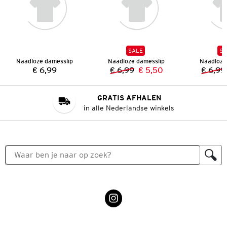
SALE
SA
Naadloze damesslip
Naadloze damesslip
Naadloze
€ 6,99
€ 6,99
€ 5,50
€ 6,99
Prijs:
Vorige prijs:
Nieuwe prijs:
GRATIS AFHALEN
in alle Nederlandse winkels