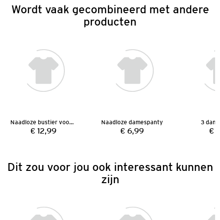
Wordt vaak gecombineerd met andere
producten
Naadloze bustier voor dames
Naadloze damespanty
3 dame
€ 12,99
€ 6,99
€ 1
Prijs:
Prijs:
Dit zou voor jou ook interessant kunnen
zijn