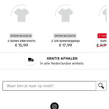
Online exclusive
Online exclusive
3 voor 
2 dames bikershorts
2 3/4 damesleggings
Dames 
€ 15,99
€ 17,99
€ 9,99
Prijs:
Prijs:
GRATIS AFHALEN
in alle Nederlandse winkels