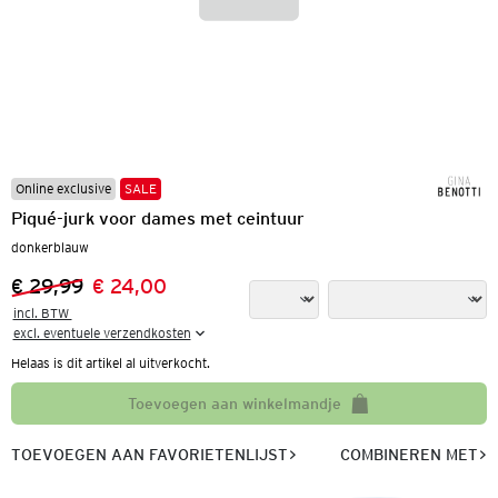
Online exclusive
SALE
Piqué-jurk voor dames met ceintuur
donkerblauw
€ 29,99
€ 24,00
Vorige prijs:
Nieuwe prijs:
incl. BTW 

excl. eventuele verzendkosten
Helaas is dit artikel al uitverkocht.
Toevoegen aan winkelmandje
TOEVOEGEN AAN FAVORIETENLIJST
COMBINEREN MET