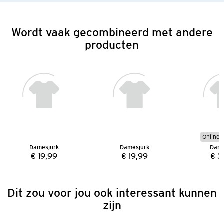
Wordt vaak gecombineerd met andere
producten
Online e
Damesjurk
Damesjurk
Dame
€ 19,99
€ 19,99
€ 3
Prijs:
Prijs:
Dit zou voor jou ook interessant kunnen
zijn