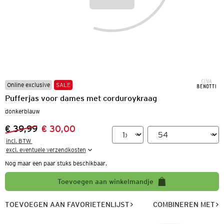
Online exclusive
SALE
Pufferjas voor dames met corduroykraag
donkerblauw
€ 39,99
€ 30,00
Vorige prijs:
Nieuwe prijs:
incl. BTW 

excl. eventuele verzendkosten
Nog maar een paar stuks beschikbaar.
Toevoegen aan winkelmandje
TOEVOEGEN AAN FAVORIETENLIJST
COMBINEREN MET