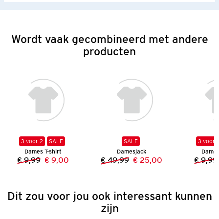
Wordt vaak gecombineerd met andere
producten
3 voor 2
SALE
SALE
3 voor 
Dames T-shirt
Damesjack
Dames 
€ 9,99
€ 9,00
€ 49,99
€ 25,00
€ 9,99
Vorige prijs:
Nieuwe prijs:
Vorige prijs:
Nieuwe prijs:
Dit zou voor jou ook interessant kunnen
zijn