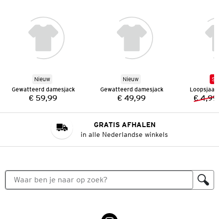
Nieuw
Nieuw
SA
Gewatteerd damesjack
Gewatteerd damesjack
Loopsjaal
€ 59,99
€ 49,99
€ 4,99
Prijs:
Prijs:
GRATIS AFHALEN
in alle Nederlandse winkels