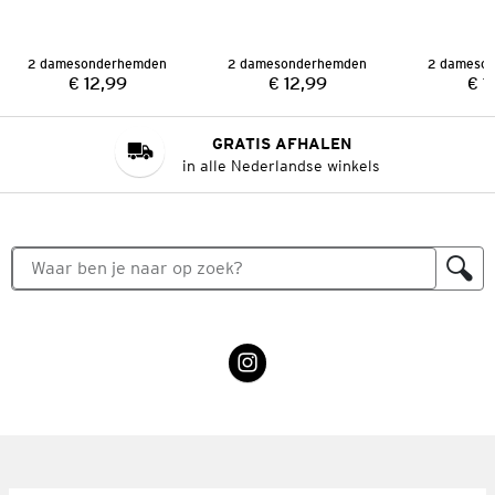
2 damesonderhemden
2 damesonderhemden
2 dameso
€ 12,99
€ 12,99
€ 1
Prijs:
Prijs:
GRATIS AFHALEN
in alle Nederlandse winkels