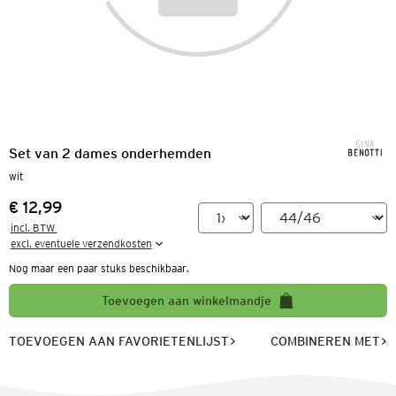
Set van 2 dames onderhemden
wit
€ 12,99
Prijs:
incl. BTW 

excl. eventuele verzendkosten
Nog maar een paar stuks beschikbaar.
Toevoegen aan winkelmandje
TOEVOEGEN AAN FAVORIETENLIJST
COMBINEREN MET