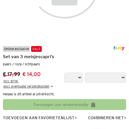
Online exclusive
SALE
Set van 3 meisjescapri’s
paars / roze / lichtpaars
€ 17,99
€ 14,00
Vorige prijs:
Nieuwe prijs:
incl. BTW 

excl. eventuele verzendkosten
Helaas is dit artikel al uitverkocht.
Toevoegen aan winkelmandje
TOEVOEGEN AAN FAVORIETENLIJST
COMBINEREN MET