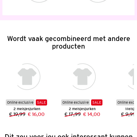
Wordt vaak gecombineerd met andere
producten
Online exclusive
SALE
Online exclusive
SALE
Online excl
2 meisjesjurken
2 meisjesjurken
Meisjes
€ 19,99
€ 16,00
€ 17,99
€ 14,00
€ 9,99
Vorige prijs:
Nieuwe prijs:
Vorige prijs:
Nieuwe prijs:
Dit zou voor jou ook interessant kunnen