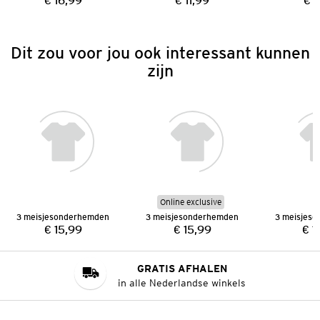
€ 16,99
€ 11,99
€ 
Prijs:
Prijs:
Dit zou voor jou ook interessant kunnen
zijn
Online exclusive
3 meisjesonderhemden
3 meisjesonderhemden
3 meisjes
€ 15,99
€ 15,99
€ 1
Prijs:
Prijs:
GRATIS AFHALEN
in alle Nederlandse winkels