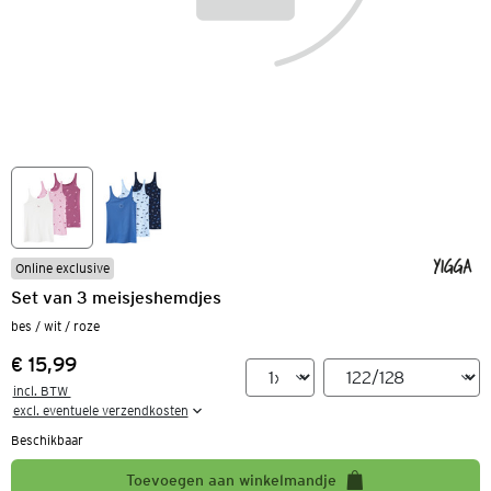
Online exclusive
Set van 3 meisjeshemdjes
bes / wit / roze
€ 15,99
Prijs:
incl. BTW 

excl. eventuele verzendkosten
Beschikbaar
Toevoegen aan winkelmandje