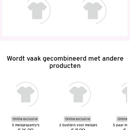
Wordt vaak gecombineerd met andere
producten
Online exclusive
Online exclusive
Online e
5 meisjespanty's
2 bustiers voor meisjes
5 paar me