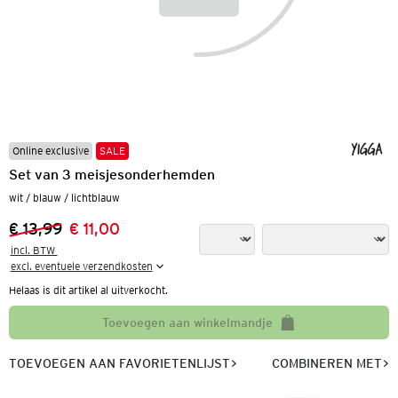
Online exclusive
SALE
Set van 3 meisjesonderhemden
wit / blauw / lichtblauw
€ 13,99
€ 11,00
Vorige prijs:
Nieuwe prijs:
incl. BTW 

excl. eventuele verzendkosten
Helaas is dit artikel al uitverkocht.
Toevoegen aan winkelmandje
TOEVOEGEN AAN FAVORIETENLIJST
COMBINEREN MET