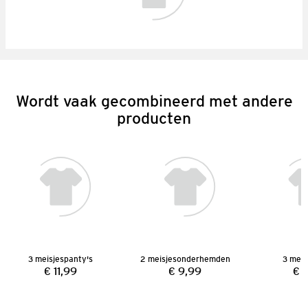
Wordt vaak gecombineerd met andere
producten
3 meisjespanty's
2 meisjesonderhemden
3 meis
€ 11,99
€ 9,99
€ 
Prijs:
Prijs: