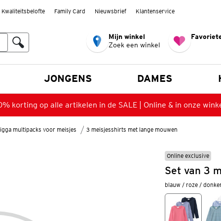
Kwaliteitsbelofte
Family Card
Nieuwsbrief
Klantenservice
Mijn winkel
Favoriete
Zoek een winkel
n
JONGENS
DAMES
% korting op alle artikelen in de SALE | Online & in onze wink
igga multipacks voor meisjes
3 meisjesshirts met lange mouwen
Online exclusive
Set van 3 
blauw / roze / donk