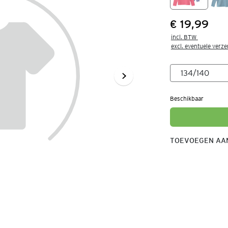
€ 19,99
Prijs:
incl. BTW 

excl. eventuele verz
Beschikbaar
TOEVOEGEN AAN