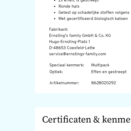
2x effen, 1x gestreept
Ronde hals
Getest op schadelijke stoffen volge
Met gecertificeerd biologisch katoen
Fabrikant:
Ernsting's family GmbH & Co. KG
Hugo-Ernsting-Platz 1
D-48653 Coesfeld-Lette
service@ernstings-family.com
Speciaal kenmerk
:
Multipack
Optiek
:
Effen en gestreept
Artikelnummer
:
8628020292
Certificaten & kenm