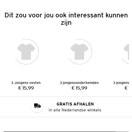
Dit zou voor jou ook interessant kunnen
zijn
3 Jongens vesten
3 jongensonderhemden
3 jongens
€ 15,99
€ 15,99
€ 1
Prijs:
Prijs:
GRATIS AFHALEN
in alle Nederlandse winkels