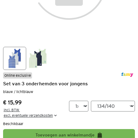
Online exclusive
Set van 3 onderhemden voor jongens
blauw / lichtblauw
€ 15,99
Prijs:
incl. BTW 

excl. eventuele verzendkosten
Beschikbaar
Toevoegen aan winkelmandje