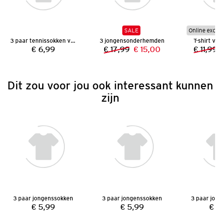
SALE
Online excl
3 paar tennissokken voor jongens
3 jongensonderhemden
T-shirt v
€ 6,99
€ 17,99
€ 15,00
€ 11,99
Prijs:
Vorige prijs:
Nieuwe prijs:
Dit zou voor jou ook interessant kunnen
zijn
3 paar jongenssokken
3 paar jongenssokken
3 paar jo
€ 5,99
€ 5,99
€ 
Prijs:
Prijs: