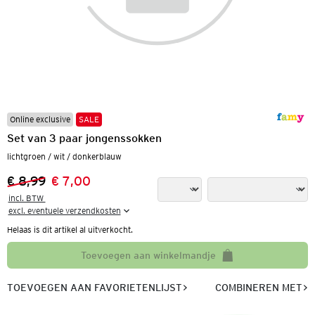
Online exclusive
SALE
Set van 3 paar jongenssokken
lichtgroen / wit / donkerblauw
€ 8,99
€ 7,00
Vorige prijs:
Nieuwe prijs:
incl. BTW 

excl. eventuele verzendkosten
Helaas is dit artikel al uitverkocht.
Toevoegen aan winkelmandje
TOEVOEGEN AAN FAVORIETENLIJST
COMBINEREN MET