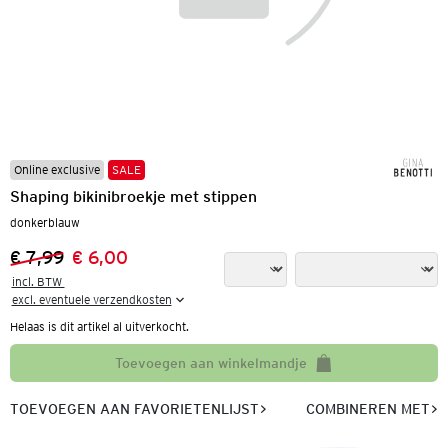
Online exclusive
SALE
Shaping bikinibroekje met stippen
donkerblauw
€ 7,99
€ 6,00
Vorige prijs:
Nieuwe prijs:
incl. BTW 

excl. eventuele verzendkosten
Helaas is dit artikel al uitverkocht.
Toevoegen aan winkelmandje
TOEVOEGEN AAN FAVORIETENLIJST
COMBINEREN MET