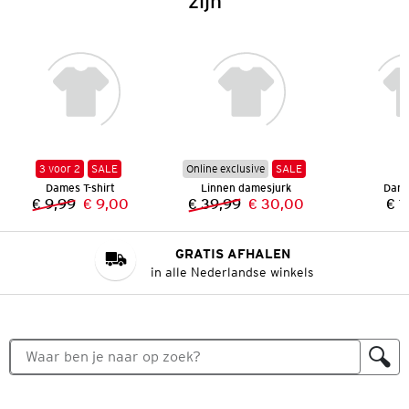
zijn
3 voor 2
SALE
Online exclusive
SALE
Dames T-shirt
Linnen damesjurk
Dame
€ 9,99
€ 9,00
€ 39,99
€ 30,00
€ 1
Vorige prijs:
Nieuwe prijs:
Vorige prijs:
Nieuwe prijs:
GRATIS AFHALEN
in alle Nederlandse winkels