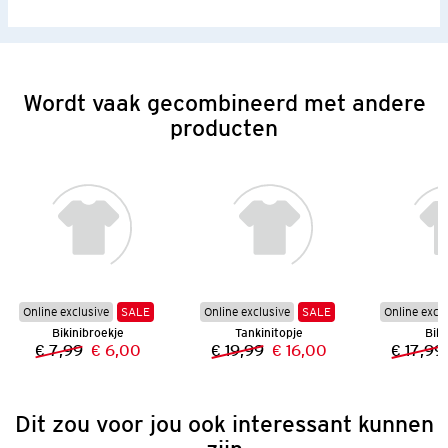
Wordt vaak gecombineerd met andere
producten
Online exclusive
SALE
Online exclusive
SALE
Online excl
Bikinibroekje
Tankinitopje
Biki
€ 7,99
€ 6,00
€ 19,99
€ 16,00
€ 17,99
Vorige prijs:
Nieuwe prijs:
Vorige prijs:
Nieuwe prijs:
Dit zou voor jou ook interessant kunnen