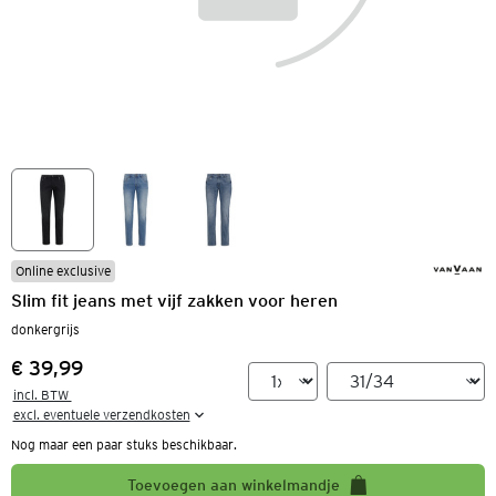
Online exclusive
Slim fit jeans met vijf zakken voor heren
donkergrijs
€ 39,99
Prijs:
incl. BTW 

excl. eventuele verzendkosten
Nog maar een paar stuks beschikbaar.
Toevoegen aan winkelmandje