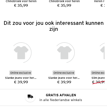
Chinobroek voor heren
Chinobroek voor heren
Heren reg
€ 35,99
€ 35,99
€ 3
Prijs:
Prijs:
Dit zou voor jou ook interessant kunnen
zijn
Online exclusive
Online exclusive
Online excl
Slanke jeans voor heren
Slanke jeans voor heren
€ 39,99
€ 39,99
€ 39,99
Prijs:
Prijs:
GRATIS AFHALEN
in alle Nederlandse winkels