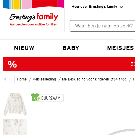
Meer over Ernsting’s family
Geen zoekresultaten gevonde
NIEUW
BABY
MEISJES
50
Home
Meisjeskleding
Meisjeskleding voor kinderen (134-176)
T
DUURZAAM