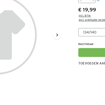
€ 19,99
Prijs:
incl. BTW 

excl. eventuele verz
Beschikbaar
TOEVOEGEN AAN