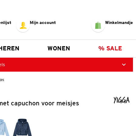
nlijst
Mijn account
Winkelmandje
HEREN
WONEN
% SALE
els
jes
met capuchon voor meisjes