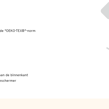
ns de "OEKO-TEX®"-norm
aan de binnenkant
beschermer