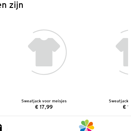
n zijn
Sweatjack voor meisjes
Sweatjack 
€ 17,99
€ 1
Prijs: