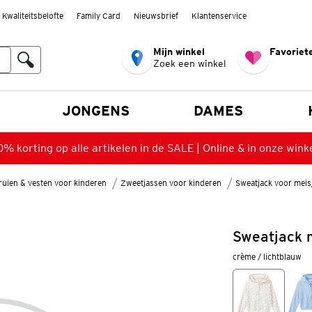
Kwaliteitsbelofte
Family Card
Nieuwsbrief
Klantenservice
Mijn winkel
Favoriete
Zoek een winkel
n
JONGENS
DAMES
% korting op alle artikelen in de SALE | Online & in onze wink
ruien & vesten voor kinderen
Zweetjassen voor kinderen
Sweatjack voor meis
Sweatjack 
crème / lichtblauw