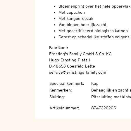
Bloemenprint over het hele oppervlak
Met capuchon
Met kangoeroezak
Van binnen heerlijk zacht
Met gecertificeerd biologisch katoen
Getest op schadelijke stoffen volge
Fabrikant:
Ernsting's Family GmbH & Co. KG
Hugo-Ernsting-Platz 1
D-48653 Coesfeld-Lette
service@ernstings-family.com
Speciaal kenmerk
:
Kap
Kenmerken
:
Behaaglijk en zacht 
Sluiting
:
Ritssluiting met kin
Artikelnummer
:
8747220205