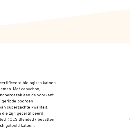
ertificeerd biologisch katoen
loemen. Met capuchon,
kangoeroezak aan de voorkant.
 geribde boorden
van superzachte kwaliteit.
die zijn gecertificeerd
nded (OCS Blended) bevatten
ch geteeld katoen.