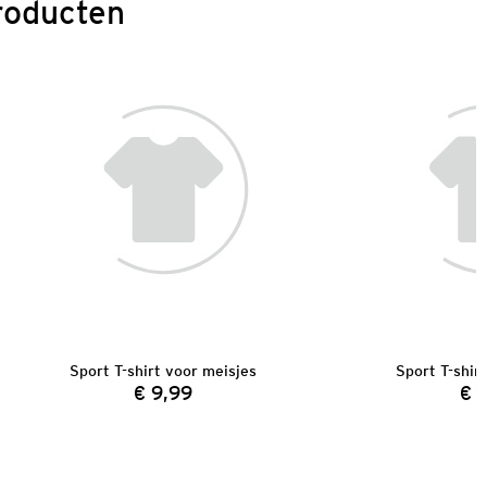
roducten
Sport T-shirt voor meisjes
Sport T-shir
€ 9,99
€ 
Prijs: