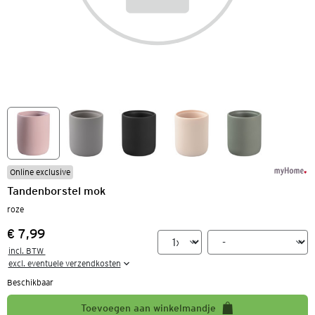
Online exclusive
Tandenborstel mok
roze
€ 7,99
Prijs:
incl. BTW 

excl. eventuele verzendkosten
Beschikbaar
Toevoegen aan winkelmandje