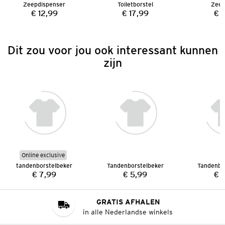
Zeepdispenser
Toiletborstel
Zeep
€ 12,99
€ 17,99
€ 
Prijs:
Prijs:
Dit zou voor jou ook interessant kunnen
zijn
Online exclusive
tandenborstelbeker
Tandenborstelbeker
Tandenbo
€ 7,99
€ 5,99
€ 
Prijs:
Prijs:
GRATIS AFHALEN
in alle Nederlandse winkels