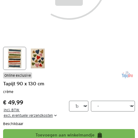
Online exclusive
Tapijt 90 x 130 cm
crème
€ 49,99
Prijs:
incl. BTW 

excl. eventuele verzendkosten
Beschikbaar
Toevoegen aan winkelmandje