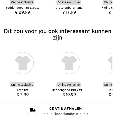
Online exclusive
Online exclusive
Online e
Beddengoed 135 x 200 cm
Grote opbergmand
Kleine o
€ 29,99
€ 17,99
€ 1
Prijs:
Prijs:
Dit zou voor jou ook interessant kunnen
zijn
Online exclusive
Online exclusive
Online e
Fotolijst
Beddengoed 100 x 135 cm
Tafe
€ 7,99
€ 19,99
€ 1
Prijs:
Prijs:
GRATIS AFHALEN
in alle Nederlandse winkels