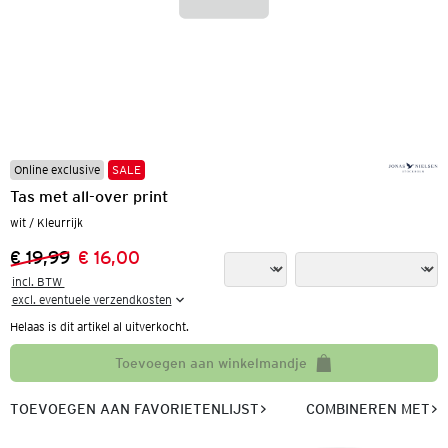
Online exclusive
SALE
Tas met all-over print
wit / Kleurrijk
€ 19,99
€ 16,00
Vorige prijs:
Nieuwe prijs:
incl. BTW 

excl. eventuele verzendkosten
Helaas is dit artikel al uitverkocht.
Toevoegen aan winkelmandje
TOEVOEGEN AAN FAVORIETENLIJST
COMBINEREN MET