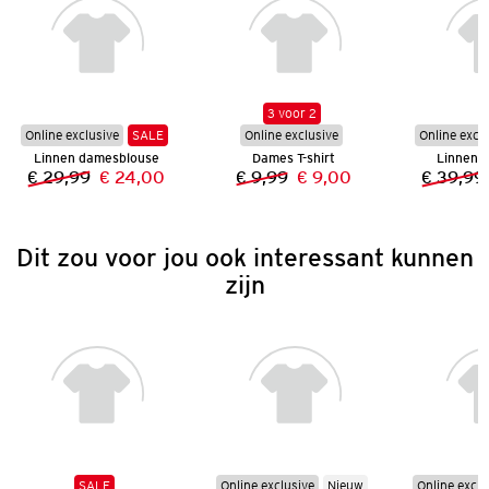
3 voor 2
Online exclusive
SALE
Online exclusive
Online excl
Linnen damesblouse
Dames T-shirt
Linnen 
€ 29,99
€ 24,00
€ 9,99
€ 9,00
€ 39,99
Vorige prijs:
Nieuwe prijs:
Vorige prijs:
Nieuwe prijs:
Dit zou voor jou ook interessant kunnen
zijn
SALE
Online exclusive
Nieuw
Online exclu