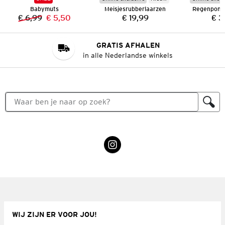
Babymuts
Meisjesrubberlaarzen
€ 6,99
€ 5,50
€ 19,99
€ 3
Vorige prijs:
Nieuwe prijs:
Prijs:
GRATIS AFHALEN
in alle Nederlandse winkels
WIJ ZIJN ER VOOR JOU!