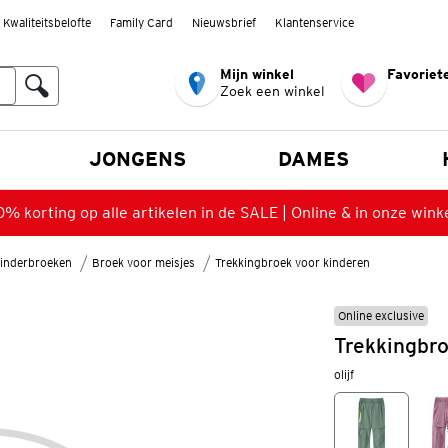
Kwaliteitsbelofte
Family Card
Nieuwsbrief
Klantenservice
Mijn winkel
Favoriete
Zoek een winkel
n
JONGENS
DAMES
% korting op alle artikelen in de SALE | Online & in onze wink
inderbroeken
Broek voor meisjes
Trekkingbroek voor kinderen
Online exclusive
Trekkingbro
olijf