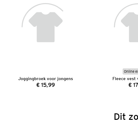
Online e
Joggingbroek voor jongens
Fleece vest 
€ 15,99
€ 1
Prijs:
Dit z