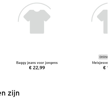
Online e
Baggy jeans voor jongens
Meisjesves
€ 22,99
€ 1
Prijs:
n zijn