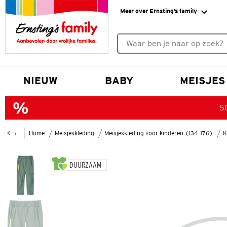
Meer over Ernsting’s family
Geen zoekresultaten gevonde
NIEUW
BABY
MEISJES
50
Home
Meisjeskleding
Meisjeskleding voor kinderen (134-176)
K
DUURZAAM