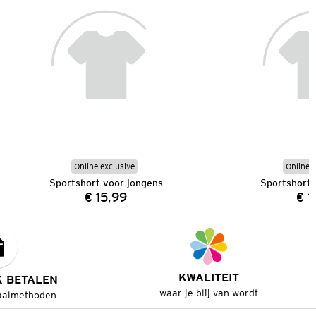
Online exclusive
Online e
Sportshort voor jongens
Sportshort 
€ 15,99
€ 1
Prijs:
KWALITEIT
K BETALEN
waar je blij van wordt
aalmethoden