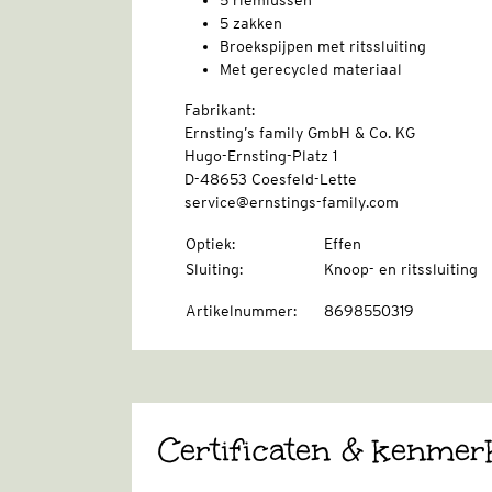
5 riemlussen
5 zakken
Broekspijpen met ritssluiting
Met gerecycled materiaal
Fabrikant:
Ernsting’s family GmbH & Co. KG
Hugo-Ernsting-Platz 1
D-48653 Coesfeld-Lette
service@ernstings-family.com
Optiek
:
Effen
Sluiting
:
Knoop- en ritssluiting
Artikelnummer
:
8698550319
Certificaten & kenmer