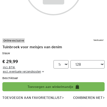
Online exclusive
Tuinbroek voor meisjes van denim
blauw
€ 29,99
Prijs:
incl. BTW 

excl. eventuele verzendkosten
Beschikbaar
Toevoegen aan winkelmandje
TOEVOEGEN AAN FAVORIETENLIJST
COMBINEREN MET