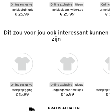
Online exclusive
Online exclusive
Nieuw
Online e
Meisjestuinjurk
Meisjesjeans Wide-Leg
3 meisje
€ 25,99
€ 25,99
€ 3
Prijs:
Prijs:
Dit zou voor jou ook interessant kunnen
zijn
Online exclusive
Online exclusive
Nieuw
Meisjesjegging
Jeggings voor meisjes
€ 15,99
€ 15,99
€ 1
Prijs:
Prijs:
GRATIS AFHALEN