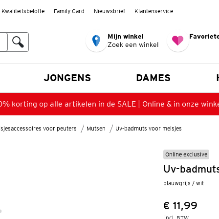
Kwaliteitsbelofte
Family Card
Nieuwsbrief
Klantenservice
Mijn winkel
Favoriete
Zoek een winkel
n
JONGENS
DAMES
% korting op alle artikelen in de SALE | Online & in onze wink
sjesaccessoires voor peuters
Mutsen
Uv-badmuts voor meisjes
Online exclusive
Uv-badmuts
blauwgrijs / wit
€ 11,99
Prijs:
incl. BTW 
