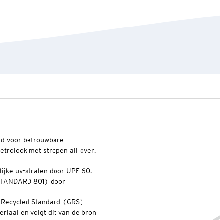
nd voor betrouwbare
etrolook met strepen all-over.
ijke uv-stralen door UPF 60.
 STANDARD 801) door
l Recycled Standard (GRS)
riaal en volgt dit van de bron