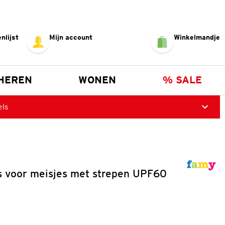
nlijst
Mijn account
Winkelmandje
HEREN
WONEN
% SALE
els
 voor meisjes met strepen UPF60