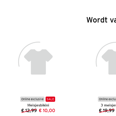
Wordt v
Online exclusive
SALE
Online exclu
Meisjesbikini
3 meisjes
€ 12,99
€ 10,00
€ 19,99
Vorige prijs:
Nieuwe prijs: