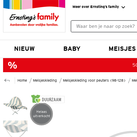
Meer over Ernsting’s family
Geen zoekresultaten gevonde
NIEUW
BABY
MEISJES
50
Home
Meisjeskleding
Meisjeskleding voor peuters (98-128)
Mei
DUURZAAM
Helaas
Artikel helaas uitverkocht
uitverkocht