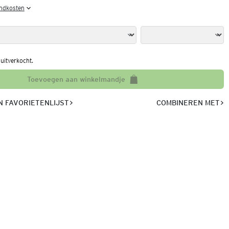
endkosten
l uitverkocht.
Toevoegen aan winkelmandje
 FAVORIETENLIJST
COMBINEREN MET