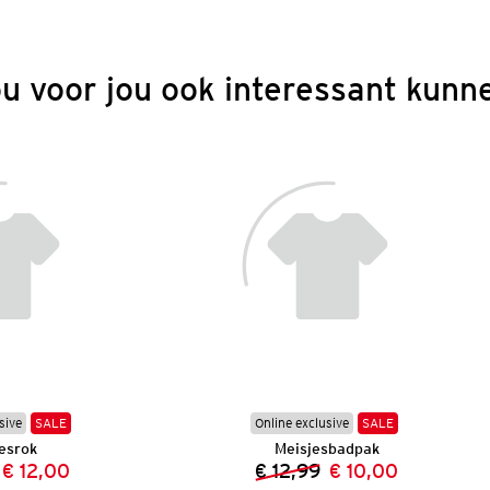
ou voor jou ook interessant kunne
sive
SALE
Online exclusive
SALE
esrok
Meisjesbadpak
€ 12,00
€ 12,99
€ 10,00
Vorige prijs:
Nieuwe prijs:
Vorige prijs:
Nieuwe prijs: