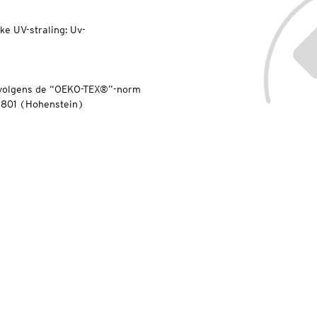
ke UV-straling: Uv-
n volgens de “OEKO-TEX®”-norm
 801 (Hohenstein)