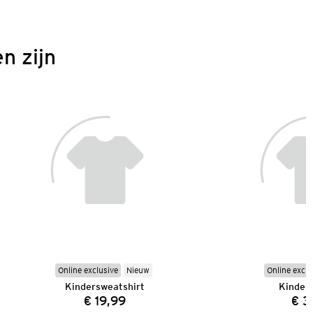
n zijn
Online exclusive
Nieuw
Online exclu
Kindersweatshirt
Kinder
€ 19,99
€ 3
Prijs: