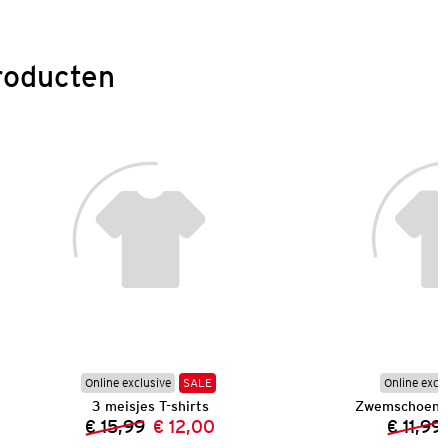
roducten
Online exclusive
SALE
Online excl
3 meisjes T-shirts
Zwemschoenen
€ 15,99
€ 12,00
€ 11,99
Vorige prijs:
Nieuwe prijs: