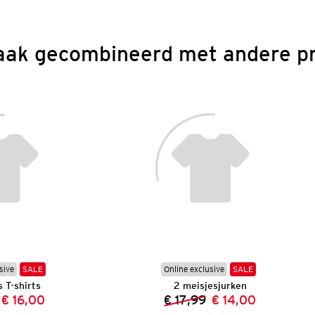
aak gecombineerd met andere p
sive
SALE
Online exclusive
SALE
 T-shirts
2 meisjesjurken
€ 16,00
€ 17,99
€ 14,00
Vorige prijs:
Nieuwe prijs:
Vorige prijs:
Nieuwe prijs: