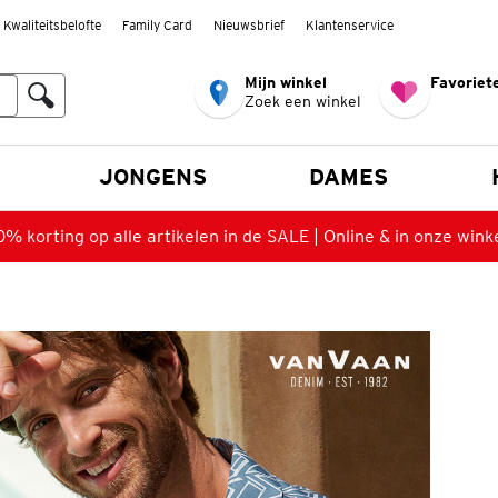
Kwaliteitsbelofte
Family Card
Nieuwsbrief
Klantenservice
Mijn winkel
Favoriete
Zoek een winkel
n
JONGENS
DAMES
% korting op alle artikelen in de SALE | Online & in onze wink