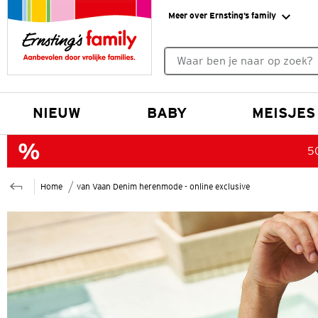
Meer over Ernsting’s family
Geen zoekresultaten gevonde
NIEUW
BABY
MEISJES
50
Home
van Vaan Denim herenmode - online exclusive