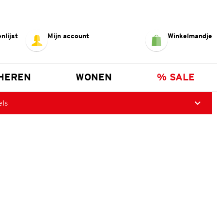
nlijst
Mijn account
Winkelmandje
HEREN
WONEN
% SALE
els